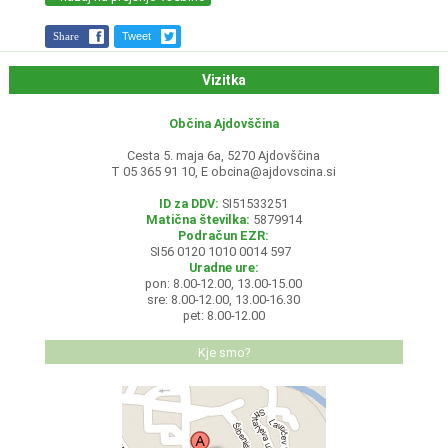
Share
Tweet
Vizitka
Občina Ajdovščina
Cesta 5. maja 6a, 5270 Ajdovščina
T 05 365 91 10, E
obcina@ajdovscina.si
ID za DDV:
SI51533251
Matična številka:
5879914
Podračun EZR:
SI56 0120 1010 0014 597
Uradne ure:
pon: 8.00-12.00, 13.00-15.00
sre: 8.00-12.00, 13.00-16.30
pet: 8.00-12.00
Kje smo?