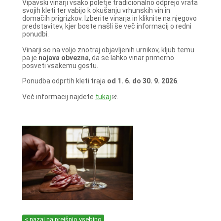
Vipavski vinarji vsako poletje tradicionalno odprejo vrata
svojih kleti ter vabijo k okušanju vrhunskih vin in
domačih prigrizkov. Izberite vinarja in kliknite na njegovo
predstavitev, kjer boste našli še več informacij o redni
ponudbi.
Vinarji so na voljo znotraj objavljenih urnikov, kljub temu
pa je
najava obvezna
, da se lahko vinar primerno
posveti vsakemu gostu.
Ponudba odprtih kleti traja
od 1. 6. do 30. 9. 2026
.
Več informacij najdete
tukaj
.
< nazaj na prejšnjo vsebino