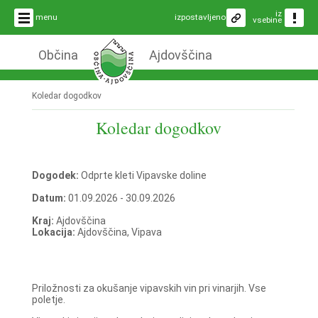
iz
menu
izpostavljeno
vsebine
Občina
Ajdovščina
Koledar dogodkov
Koledar dogodkov
Dogodek:
Odprte kleti Vipavske doline
Datum:
01.09.2026 - 30.09.2026
Kraj:
Ajdovščina
Lokacija:
Ajdovščina, Vipava
Priložnosti za okušanje vipavskih vin pri vinarjih. Vse
poletje.