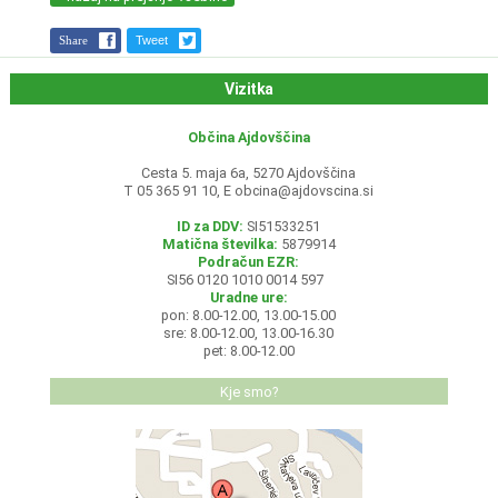
Share
Tweet
Vizitka
Občina Ajdovščina
Cesta 5. maja 6a, 5270 Ajdovščina
T 05 365 91 10, E
obcina@ajdovscina.si
ID za DDV:
SI51533251
Matična številka:
5879914
Podračun EZR:
SI56 0120 1010 0014 597
Uradne ure:
pon: 8.00-12.00, 13.00-15.00
sre: 8.00-12.00, 13.00-16.30
pet: 8.00-12.00
Kje smo?