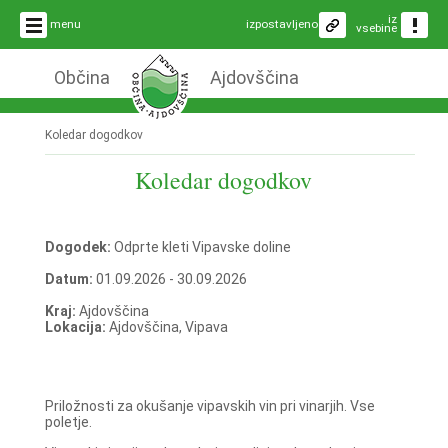
iz
menu
izpostavljeno
vsebine
Občina
Ajdovščina
Koledar dogodkov
Koledar dogodkov
Dogodek:
Odprte kleti Vipavske doline
Datum:
01.09.2026 - 30.09.2026
Kraj:
Ajdovščina
Lokacija:
Ajdovščina, Vipava
Priložnosti za okušanje vipavskih vin pri vinarjih. Vse
poletje.