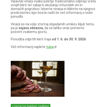
Vipavski vinarji vsako poletje tradicionalno odprejo vrata
svojih kleti ter vabijo k okušanju vrhunskih vin in
domačih prigrizkov. Izberite vinarja in kliknite na njegovo
predstavitev, kjer boste našli še več informacij o redni
ponudbi.
Vinarji so na voljo znotraj objavljenih urnikov, kljub temu
pa je
najava obvezna
, da se lahko vinar primerno
posveti vsakemu gostu.
Ponudba odprtih kleti traja
od 1. 6. do 30. 9. 2026
.
Več informacij najdete
tukaj
.
< nazaj na prejšnjo vsebino