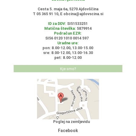
Cesta 5. maja 6a, 5270 Ajdovščina
T 05 365 91 10, E
obcina@ajdovscina.si
ID za DDV:
SI51533251
Matična številka:
5879914
Podračun EZR:
SI56 0120 1010 0014 597
Uradne ure:
pon: 8.00-12.00, 13.00-15.00
sre: 8.00-12.00, 13.00-16.30
pet: 8.00-12.00
Kje smo?
Poglej na zemljevidu
Facebook