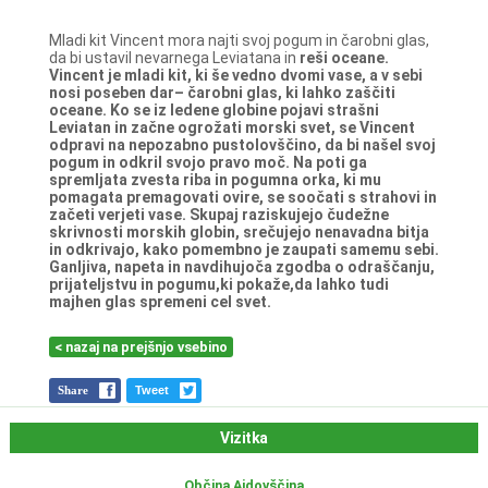
Mladi kit Vincent mora najti svoj pogum in čarobni glas,
da bi ustavil nevarnega Leviatana in
reši oceane.
Vincent je mladi kit, ki še vedno dvomi vase, a v sebi
nosi poseben dar– čarobni glas, ki
lahko zaščiti
oceane. Ko se iz ledene globine pojavi strašni
Leviatan in začne ogrožati morski
svet, se Vincent
odpravi na nepozabno pustolovščino, da bi našel svoj
pogum in odkril svojo
pravo moč. Na poti ga
spremljata zvesta riba in pogumna orka, ki mu
pomagata
premagovati ovire, se soočati s strahovi in
začeti verjeti vase. Skupaj raziskujejo čudežne
skrivnosti morskih globin, srečujejo nenavadna bitja
in odkrivajo, kako pomembno je
zaupati samemu sebi.
Ganljiva, napeta in navdihujoča zgodba o odraščanju,
prijateljstvu in
pogumu,ki pokaže,da lahko tudi
majhen glas spremeni cel svet.
< nazaj na prejšnjo vsebino
Share
Tweet
Vizitka
Občina Ajdovščina