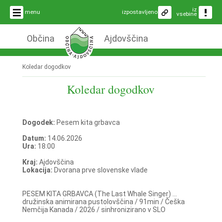
iz
menu
izpostavljeno
vsebine
Občina
Ajdovščina
Koledar dogodkov
Koledar dogodkov
Dogodek:
Pesem kita grbavca
Datum:
14.06.2026
Ura:
18:00
Kraj:
Ajdovščina
Lokacija:
Dvorana prve slovenske vlade
PESEM KITA GRBAVCA (The Last Whale Singer) ...
družinska animirana pustolovščina / 91min / Češka
Nemčija Kanada / 2026 / sinhronizirano v SLO