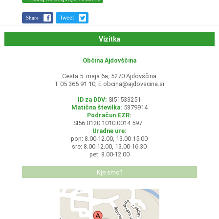
Share
Tweet
Vizitka
Občina Ajdovščina
Cesta 5. maja 6a, 5270 Ajdovščina
T 05 365 91 10, E
obcina@ajdovscina.si
ID za DDV:
SI51533251
Matična številka:
5879914
Podračun EZR:
SI56 0120 1010 0014 597
Uradne ure:
pon: 8.00-12.00, 13.00-15.00
sre: 8.00-12.00, 13.00-16.30
pet: 8.00-12.00
Kje smo?