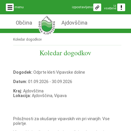
iz
menu
izpostavljeno
vsebine
Občina
Ajdovščina
Koledar dogodkov
Koledar dogodkov
Dogodek:
Odprte kleti Vipavske doline
Datum:
01.09.2026 - 30.09.2026
Kraj:
Ajdovščina
Lokacija:
Ajdovščina, Vipava
Priložnosti za okušanje vipavskih vin pri vinarjih. Vse
poletje.