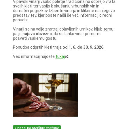
Vipavski vinarji vsako poletje tradicionalno odprejo vrata
svojih kleti ter vabijo k okušanju vrhunskih vin in
domačih prigrizkov. Izberite vinarja in kliknite na njegovo
predstavitev, kjer boste našli še več informacij o redni
ponudbi.
Vinarji so na voljo znotraj objavljenih urnikov, kljub temu
pa je
najava obvezna
, da se lahko vinar primerno
posveti vsakemu gostu.
Ponudba odprtih kleti traja
od 1. 6. do 30. 9. 2026
.
Več informacij najdete
tukaj
.
< nazaj na prejšnjo vsebino