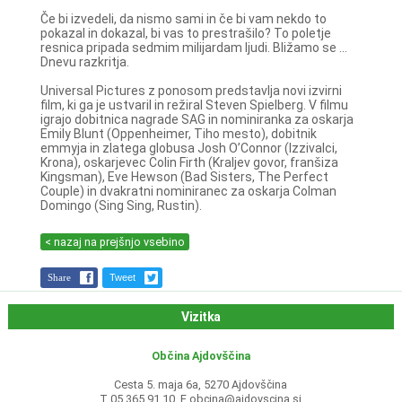
Če bi izvedeli, da nismo sami in če bi vam nekdo to
pokazal in dokazal, bi vas to prestrašilo? To poletje
resnica pripada sedmim milijardam ljudi. Bližamo se ...
Dnevu razkritja.
Universal Pictures z ponosom predstavlja novi izvirni
film, ki ga je ustvaril in režiral Steven Spielberg. V filmu
igrajo dobitnica nagrade SAG in nominiranka za oskarja
Emily Blunt (Oppenheimer, Tiho mesto), dobitnik
emmyja in zlatega globusa Josh O’Connor (Izzivalci,
Krona), oskarjevec Colin Firth (Kraljev govor, franšiza
Kingsman), Eve Hewson (Bad Sisters, The Perfect
Couple) in dvakratni nominiranec za oskarja Colman
Domingo (Sing Sing, Rustin).
< nazaj na prejšnjo vsebino
Share
Tweet
Vizitka
Občina Ajdovščina
Cesta 5. maja 6a, 5270 Ajdovščina
T 05 365 91 10, E
obcina@ajdovscina.si