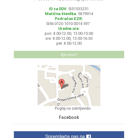
ID za DDV:
SI51533251
Matična številka:
5879914
Podračun EZR:
SI56 0120 1010 0014 597
Uradne ure:
pon: 8.00-12.00, 13.00-15.00
sre: 8.00-12.00, 13.00-16.30
pet: 8.00-12.00
Kje smo?
Poglej na zemljevidu
Facebook
Spremljajte nas na