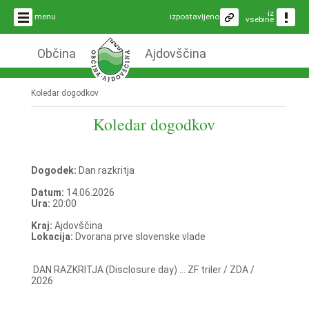
iz
menu
izpostavljeno
vsebine
Občina
Ajdovščina
Koledar dogodkov
Koledar dogodkov
Dogodek:
Dan razkritja
Datum:
14.06.2026
Ura:
20:00
Kraj:
Ajdovščina
Lokacija:
Dvorana prve slovenske vlade
DAN RAZKRITJA (Disclosure day) ... ZF triler / ZDA /
2026