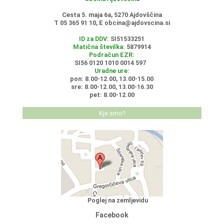
Cesta 5. maja 6a, 5270 Ajdovščina
T 05 365 91 10, E
obcina@ajdovscina.si
ID za DDV:
SI51533251
Matična številka:
5879914
Podračun EZR:
SI56 0120 1010 0014 597
Uradne ure:
pon: 8.00-12.00, 13.00-15.00
sre: 8.00-12.00, 13.00-16.30
pet: 8.00-12.00
Kje smo?
Poglej na zemljevidu
Facebook