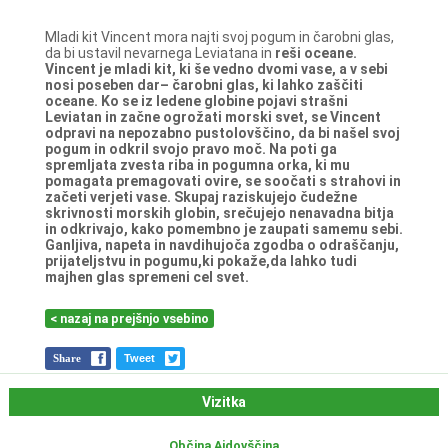
Mladi kit Vincent mora najti svoj pogum in čarobni glas,
da bi ustavil nevarnega Leviatana in
reši oceane.
Vincent je mladi kit, ki še vedno dvomi vase, a v sebi
nosi poseben dar– čarobni glas, ki
lahko zaščiti
oceane. Ko se iz ledene globine pojavi strašni
Leviatan in začne ogrožati morski
svet, se Vincent
odpravi na nepozabno pustolovščino, da bi našel svoj
pogum in odkril svojo
pravo moč. Na poti ga
spremljata zvesta riba in pogumna orka, ki mu
pomagata
premagovati ovire, se soočati s strahovi in
začeti verjeti vase. Skupaj raziskujejo čudežne
skrivnosti morskih globin, srečujejo nenavadna bitja
in odkrivajo, kako pomembno je
zaupati samemu sebi.
Ganljiva, napeta in navdihujoča zgodba o odraščanju,
prijateljstvu in
pogumu,ki pokaže,da lahko tudi
majhen glas spremeni cel svet.
< nazaj na prejšnjo vsebino
Share
Tweet
Vizitka
Občina Ajdovščina