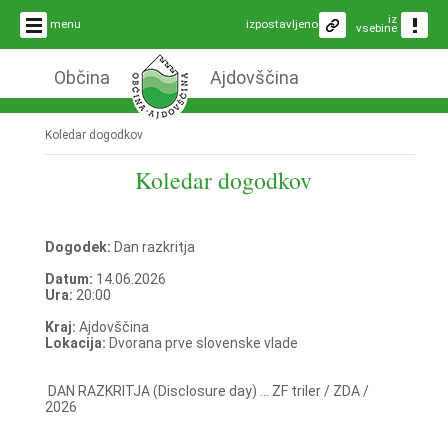
iz
menu
izpostavljeno
vsebine
Občina
Ajdovščina
Koledar dogodkov
Koledar dogodkov
Dogodek:
Dan razkritja
Datum:
14.06.2026
Ura:
20:00
Kraj:
Ajdovščina
Lokacija:
Dvorana prve slovenske vlade
DAN RAZKRITJA (Disclosure day) ... ZF triler / ZDA /
2026