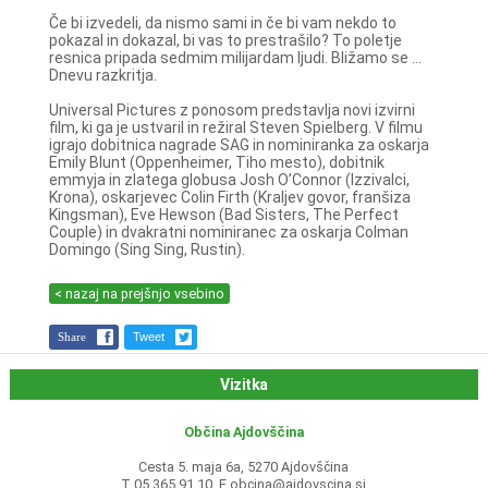
Če bi izvedeli, da nismo sami in če bi vam nekdo to
pokazal in dokazal, bi vas to prestrašilo? To poletje
resnica pripada sedmim milijardam ljudi. Bližamo se ...
Dnevu razkritja.
Universal Pictures z ponosom predstavlja novi izvirni
film, ki ga je ustvaril in režiral Steven Spielberg. V filmu
igrajo dobitnica nagrade SAG in nominiranka za oskarja
Emily Blunt (Oppenheimer, Tiho mesto), dobitnik
emmyja in zlatega globusa Josh O’Connor (Izzivalci,
Krona), oskarjevec Colin Firth (Kraljev govor, franšiza
Kingsman), Eve Hewson (Bad Sisters, The Perfect
Couple) in dvakratni nominiranec za oskarja Colman
Domingo (Sing Sing, Rustin).
< nazaj na prejšnjo vsebino
Share
Tweet
Vizitka
Občina Ajdovščina
Cesta 5. maja 6a, 5270 Ajdovščina
T 05 365 91 10, E
obcina@ajdovscina.si