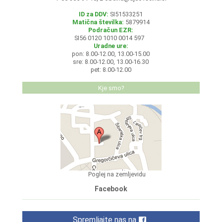
ID za DDV:
SI51533251
Matična številka:
5879914
Podračun EZR:
SI56 0120 1010 0014 597
Uradne ure:
pon: 8.00-12.00, 13.00-15.00
sre: 8.00-12.00, 13.00-16.30
pet: 8.00-12.00
Kje smo?
Poglej na zemljevidu
Facebook
Spremljajte nas na