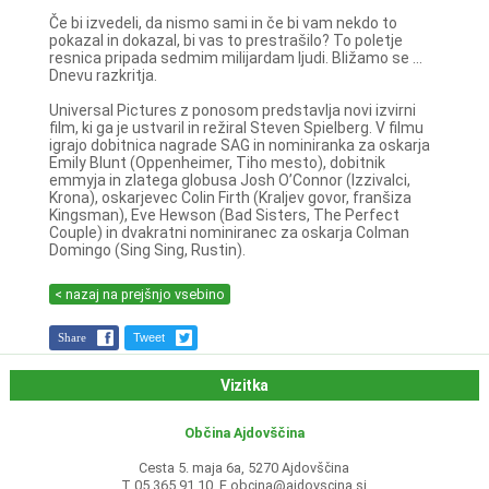
Če bi izvedeli, da nismo sami in če bi vam nekdo to
pokazal in dokazal, bi vas to prestrašilo? To poletje
resnica pripada sedmim milijardam ljudi. Bližamo se ...
Dnevu razkritja.
Universal Pictures z ponosom predstavlja novi izvirni
film, ki ga je ustvaril in režiral Steven Spielberg. V filmu
igrajo dobitnica nagrade SAG in nominiranka za oskarja
Emily Blunt (Oppenheimer, Tiho mesto), dobitnik
emmyja in zlatega globusa Josh O’Connor (Izzivalci,
Krona), oskarjevec Colin Firth (Kraljev govor, franšiza
Kingsman), Eve Hewson (Bad Sisters, The Perfect
Couple) in dvakratni nominiranec za oskarja Colman
Domingo (Sing Sing, Rustin).
< nazaj na prejšnjo vsebino
Share
Tweet
Vizitka
Občina Ajdovščina
Cesta 5. maja 6a, 5270 Ajdovščina
T 05 365 91 10, E
obcina@ajdovscina.si