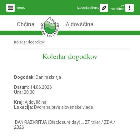
iz
menu
izpostavljeno
vsebine
Občina
Ajdovščina
Koledar dogodkov
Koledar dogodkov
Dogodek:
Dan razkritja
Datum:
14.06.2026
Ura:
20:00
Kraj:
Ajdovščina
Lokacija:
Dvorana prve slovenske vlade
DAN RAZKRITJA (Disclosure day) ... ZF triler / ZDA /
2026