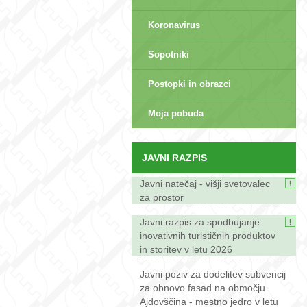
Koronavirus
Sopotniki
Postopki in obrazci
sep>
Moja pobuda
JAVNI RAZPIS
Javni natečaj - višji svetovalec
za prostor
Javni razpis za spodbujanje
inovativnih turističnih produktov
in storitev v letu 2026
Javni poziv za dodelitev subvencij
za obnovo fasad na območju
Ajdovščina - mestno jedro v letu