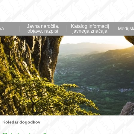
Javna naročila,
Katalog informacij
va
Medijsk
objave, razpisi
javnega značaja
Koledar dogodkov