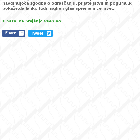
navdihujoča zgodba o odraščanju, prijateljstvu in
pogumu,ki
pokaže,da lahko tudi majhen glas spremeni cel svet.
< nazaj na prejšnjo vsebino
Share
Tweet