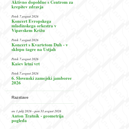
Aktivno dopoldne s Centrom za
krepitev zdravja
Petek 7.avgust 2026
Koncert Evropskega
mladinskega orkestra v
Vipavskem Križu
Petek 7.avgust 2026
Koncert s Kvartetom Duh - v
sklopu šagre na Ustjah
Petek 7.avgust 2026
Kašev letni vrt
Petek 7.avgust 2026
6. Slovenski zamejski jamboree
2026
Razstave
sre 1.julij 2026 - pon 31.avgust 2026
Anton Tratnik - geometrija
pogleda