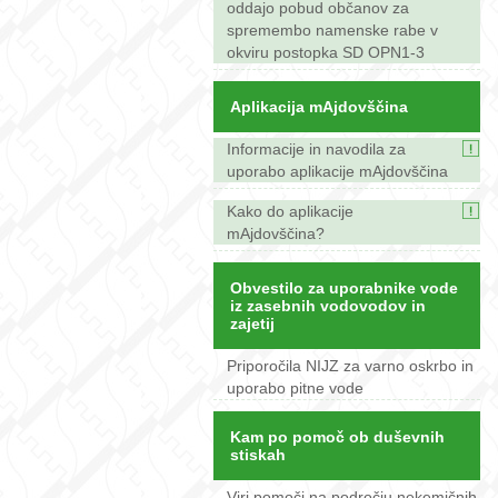
oddajo pobud občanov za
spremembo namenske rabe v
okviru postopka SD OPN1-3
Aplikacija mAjdovščina
Informacije in navodila za
uporabo aplikacije mAjdovščina
Kako do aplikacije
mAjdovščina?
Obvestilo za uporabnike vode
iz zasebnih vodovodov in
zajetij
Priporočila NIJZ za varno oskrbo in
uporabo pitne vode
Kam po pomoč ob duševnih
stiskah
Viri pomoči na področju nekemičnih