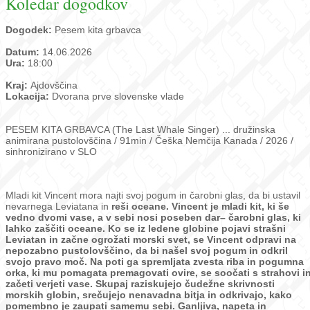
Koledar dogodkov
Dogodek:
Pesem kita grbavca
Datum:
14.06.2026
Ura:
18:00
Kraj:
Ajdovščina
Lokacija:
Dvorana prve slovenske vlade
PESEM KITA GRBAVCA (The Last Whale Singer) ... družinska
animirana pustolovščina / 91min / Češka Nemčija Kanada / 2026 /
sinhronizirano v SLO
Mladi kit Vincent mora najti svoj pogum in čarobni glas, da bi ustavil
nevarnega Leviatana in
reši oceane.
Vincent je mladi kit, ki še
vedno dvomi vase, a v sebi nosi poseben dar– čarobni glas, ki
lahko zaščiti oceane. Ko se iz ledene globine pojavi strašni
Leviatan in začne ogrožati morski
svet, se Vincent odpravi na
nepozabno pustolovščino, da bi našel svoj pogum in odkril
svojo
pravo moč. Na poti ga spremljata zvesta riba in pogumna
orka, ki mu pomagata
premagovati ovire, se soočati s strahovi i
začeti verjeti vase. Skupaj raziskujejo čudežne
skrivnosti
morskih globin, srečujejo nenavadna bitja in odkrivajo, kako
pomembno je
zaupati samemu sebi. Ganljiva, napeta in