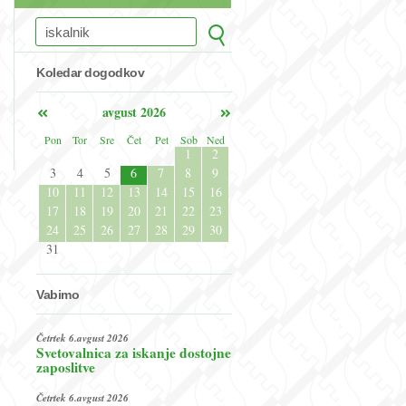
Koledar dogodkov
avgust 2026
Pon
Tor
Sre
Čet
Pet
Sob
Ned
1
2
3
4
5
6
7
8
9
10
11
12
13
14
15
16
17
18
19
20
21
22
23
24
25
26
27
28
29
30
31
Vabimo
Četrtek 6.avgust 2026
Svetovalnica za iskanje dostojne
zaposlitve
Četrtek 6.avgust 2026