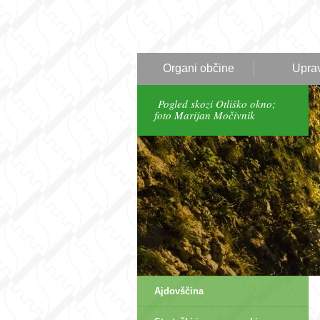
Organi občine
Upra
Pogled skozi Otliško okno;
foto Marijan Močivnik
Ajdovščina