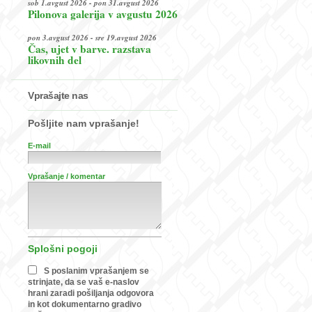
sob 1.avgust 2026 - pon 31.avgust 2026
Pilonova galerija v avgustu 2026
pon 3.avgust 2026 - sre 19.avgust 2026
Čas, ujet v barve. razstava
likovnih del
Vprašajte nas
Pošljite nam vprašanje!
E-mail
Vprašanje / komentar
Splošni pogoji
S poslanim vprašanjem se
strinjate, da se vaš e-naslov
hrani zaradi pošiljanja odgovora
in kot dokumentarno gradivo