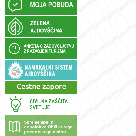
n
Spremembe in
dopolnitve Občinskega
prostorskega načrta