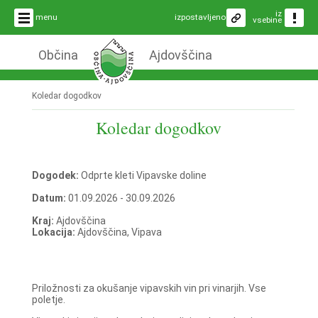
iz
menu
izpostavljeno
vsebine
Občina
Ajdovščina
Koledar dogodkov
Koledar dogodkov
Dogodek:
Odprte kleti Vipavske doline
Datum:
01.09.2026 - 30.09.2026
Kraj:
Ajdovščina
Lokacija:
Ajdovščina, Vipava
Priložnosti za okušanje vipavskih vin pri vinarjih. Vse
poletje.