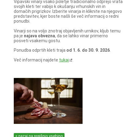
Vipavski vinarji vsako poletje tradicionalno odprejo vrata
svojih kleti ter vabijo k okušanju vrhunskih vin in
domačih prigrizkov. Izberite vinarja in kliknite na njegovo
predstavitev, kjer boste našli še več informacij o redni
ponudbi.
Vinarji so na voljo znotraj objavljenih urnikov, kljub temu
pa je
najava obvezna
, da se lahko vinar primerno
posveti vsakemu gostu.
Ponudba odprtih kleti traja
od 1. 6. do 30. 9. 2026
.
Več informacij najdete
tukaj
.
< nazaj na prejšnjo vsebino