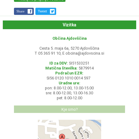
Share
Tweet
Vizitka
Občina Ajdovščina
Cesta 5. maja 6a, 5270 Ajdovščina
T 05 365 91 10, E
obcina@ajdovscina.si
ID za DDV:
SI51533251
Matična številka:
5879914
Podračun EZR:
SI56 0120 1010 0014 597
Uradne ure:
pon: 8.00-12.00, 13.00-15.00
sre: 8.00-12.00, 13.00-16.30
pet: 8.00-12.00
Kje smo?