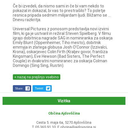
Če bi izvedeli, da nismo sami in če bi vam nekdo to
pokazal in dokazal, bi vas to prestrašilo? To poletje
resnica pripada sedmim milijardam ljudi. Bližamo se ...
Dnevu razkritja.
Universal Pictures z ponosom predstavlja novi izvirni
film, ki ga je ustvaril in režiral Steven Spielberg. V filmu
igrajo dobitnica nagrade SAG in nominiranka za oskarja
Emily Blunt (Oppenheimer, Tiho mesto), dobitnik
emmyja in zlatega globusa Josh O’Connor (Izzivalci,
Krona), oskarjevec Colin Firth (Kraljev govor, franšiza
Kingsman), Eve Hewson (Bad Sisters, The Perfect
Couple) in dvakratni nominiranec za oskarja Colman
Domingo (Sing Sing, Rustin).
< nazaj na prejšnjo vsebino
Share
Tweet
Vizitka
Občina Ajdovščina
Cesta 5. maja 6a, 5270 Ajdovščina
T 05 365 91 10, E
obcina@ajdovscina.si