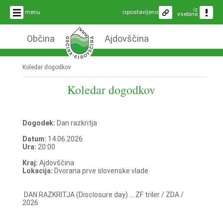
iz
menu
izpostavljeno
vsebine
Občina
Ajdovščina
Koledar dogodkov
Koledar dogodkov
Dogodek:
Dan razkritja
Datum:
14.06.2026
Ura:
20:00
Kraj:
Ajdovščina
Lokacija:
Dvorana prve slovenske vlade
DAN RAZKRITJA (Disclosure day) ... ZF triler / ZDA /
2026