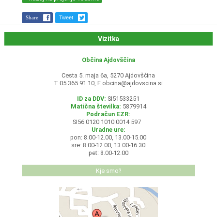
Share
Tweet
Vizitka
Občina Ajdovščina
Cesta 5. maja 6a, 5270 Ajdovščina
T 05 365 91 10, E
obcina@ajdovscina.si
ID za DDV:
SI51533251
Matična številka:
5879914
Podračun EZR:
SI56 0120 1010 0014 597
Uradne ure:
pon: 8.00-12.00, 13.00-15.00
sre: 8.00-12.00, 13.00-16.30
pet: 8.00-12.00
Kje smo?