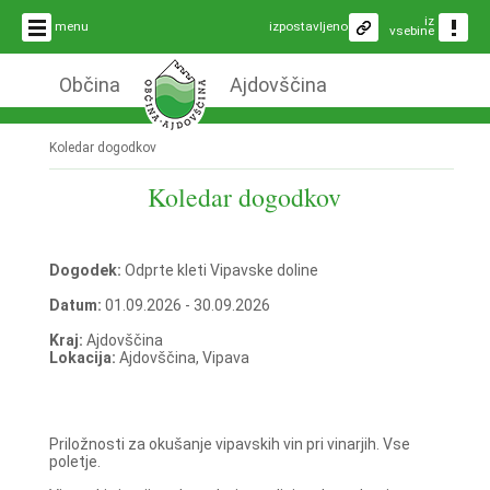
iz
menu
izpostavljeno
vsebine
Občina
Ajdovščina
Koledar dogodkov
Koledar dogodkov
Dogodek:
Odprte kleti Vipavske doline
Datum:
01.09.2026 - 30.09.2026
Kraj:
Ajdovščina
Lokacija:
Ajdovščina, Vipava
Priložnosti za okušanje vipavskih vin pri vinarjih. Vse
poletje.