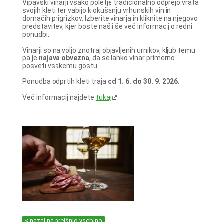
Vipavski vinarji vsako poletje tradicionalno odprejo vrata
svojih kleti ter vabijo k okušanju vrhunskih vin in
domačih prigrizkov. Izberite vinarja in kliknite na njegovo
predstavitev, kjer boste našli še več informacij o redni
ponudbi.
Vinarji so na voljo znotraj objavljenih urnikov, kljub temu
pa je
najava obvezna
, da se lahko vinar primerno
posveti vsakemu gostu.
Ponudba odprtih kleti traja
od 1. 6. do 30. 9. 2026
.
Več informacij najdete
tukaj
.
< nazaj na prejšnjo vsebino