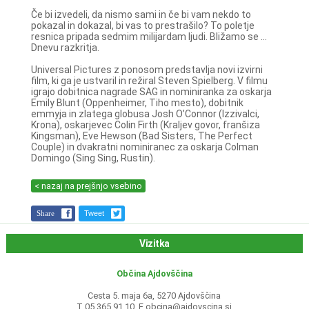
Če bi izvedeli, da nismo sami in če bi vam nekdo to
pokazal in dokazal, bi vas to prestrašilo? To poletje
resnica pripada sedmim milijardam ljudi. Bližamo se ...
Dnevu razkritja.
Universal Pictures z ponosom predstavlja novi izvirni
film, ki ga je ustvaril in režiral Steven Spielberg. V filmu
igrajo dobitnica nagrade SAG in nominiranka za oskarja
Emily Blunt (Oppenheimer, Tiho mesto), dobitnik
emmyja in zlatega globusa Josh O’Connor (Izzivalci,
Krona), oskarjevec Colin Firth (Kraljev govor, franšiza
Kingsman), Eve Hewson (Bad Sisters, The Perfect
Couple) in dvakratni nominiranec za oskarja Colman
Domingo (Sing Sing, Rustin).
< nazaj na prejšnjo vsebino
Share
Tweet
Vizitka
Občina Ajdovščina
Cesta 5. maja 6a, 5270 Ajdovščina
T 05 365 91 10, E
obcina@ajdovscina.si