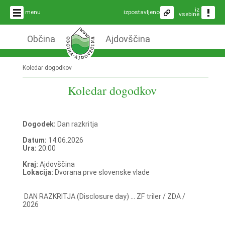
iz
menu
izpostavljeno
vsebine
Občina
Ajdovščina
Koledar dogodkov
Koledar dogodkov
Dogodek:
Dan razkritja
Datum:
14.06.2026
Ura:
20:00
Kraj:
Ajdovščina
Lokacija:
Dvorana prve slovenske vlade
DAN RAZKRITJA (Disclosure day) ... ZF triler / ZDA /
2026