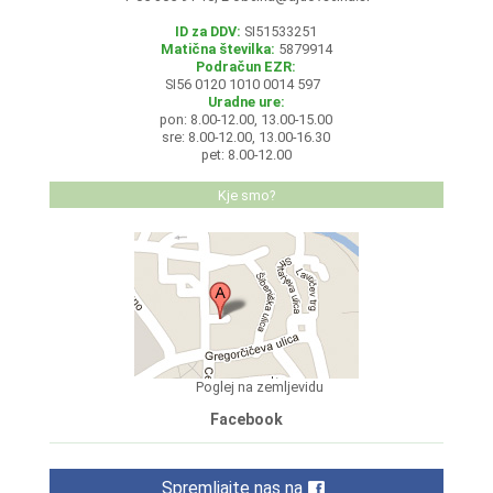
ID za DDV:
SI51533251
Matična številka:
5879914
Podračun EZR:
SI56 0120 1010 0014 597
Uradne ure:
pon: 8.00-12.00, 13.00-15.00
sre: 8.00-12.00, 13.00-16.30
pet: 8.00-12.00
Kje smo?
Poglej na zemljevidu
Facebook
Spremljajte nas na