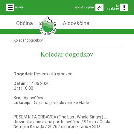
iz
menu
izpostavljeno
vsebine
Občina
Ajdovščina
Koledar dogodkov
Koledar dogodkov
Dogodek:
Pesem kita grbavca
Datum:
14.06.2026
Ura:
18:00
Kraj:
Ajdovščina
Lokacija:
Dvorana prve slovenske vlade
PESEM KITA GRBAVCA (The Last Whale Singer) ...
družinska animirana pustolovščina / 91min / Češka
Nemčija Kanada / 2026 / sinhronizirano v SLO