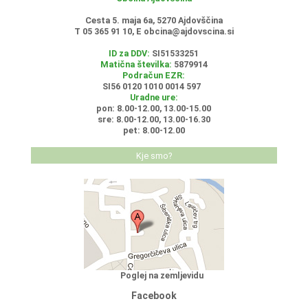
Cesta 5. maja 6a, 5270 Ajdovščina
T 05 365 91 10, E
obcina@ajdovscina.si
ID za DDV:
SI51533251
Matična številka:
5879914
Podračun EZR:
SI56 0120 1010 0014 597
Uradne ure:
pon: 8.00-12.00, 13.00-15.00
sre: 8.00-12.00, 13.00-16.30
pet: 8.00-12.00
Kje smo?
Poglej na zemljevidu
Facebook