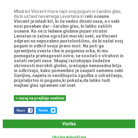
Mladi kit Vincent mora najti svoj pogum in čarobni glas,
da bi ustavil nevarnega Leviatana in
reši oceane.
Vincent je mladi kit, ki še vedno dvomi vase, a v sebi
nosi poseben dar– čarobni glas, ki
lahko zaščiti
oceane. Ko se iz ledene globine pojavi strašni
Leviatan in začne ogrožati morski
svet, se Vincent
odpravi na nepozabno pustolovščino, da bi našel svoj
pogum in odkril svojo
pravo moč. Na poti ga
spremljata zvesta riba in pogumna orka, ki mu
pomagata
premagovati ovire, se soočati s strahovi in
začeti verjeti vase. Skupaj raziskujejo čudežne
skrivnosti morskih globin, srečujejo nenavadna bitja
in odkrivajo, kako pomembno je
zaupati samemu sebi.
Ganljiva, napeta in navdihujoča zgodba o odraščanju,
prijateljstvu in
pogumu,ki pokaže,da lahko tudi
majhen glas spremeni cel svet.
< nazaj na prejšnjo vsebino
Share
Tweet
Vizitka
Občina Ajdovščina