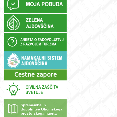
n
Spremembe in
dopolnitve Občinskega
prostorskega načrta