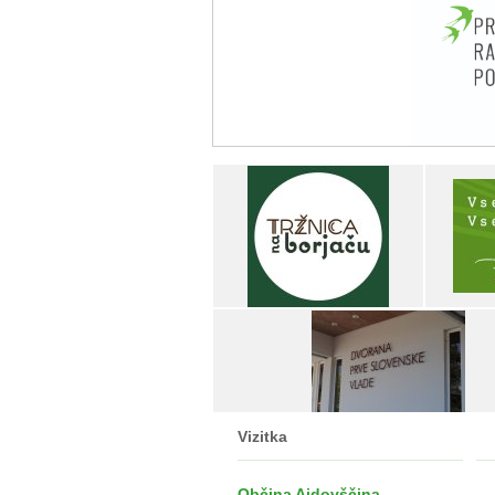
Vizitka
Občina Ajdovščina