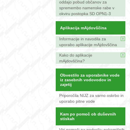
oddajo pobud občanov za
spremembo namenske rabe v
okviru postopka SD OPN1-3
Aplikacija mAjdovščina
Informacije in navodila za
uporabo aplikacije mAjdovščina
Kako do aplikacije
mAjdovščina?
Obvestilo za uporabnike vode
iz zasebnih vodovodov in
zajetij
Priporočila NIJZ za varno oskrbo in
uporabo pitne vode
Kam po pomoč ob duševnih
stiskah
Viri pomoči na področju nekemičnih