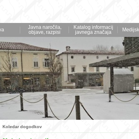
Javna naročila,
Katalog informacij
va
Medijsk
objave, razpisi
javnega značaja
Koledar dogodkov