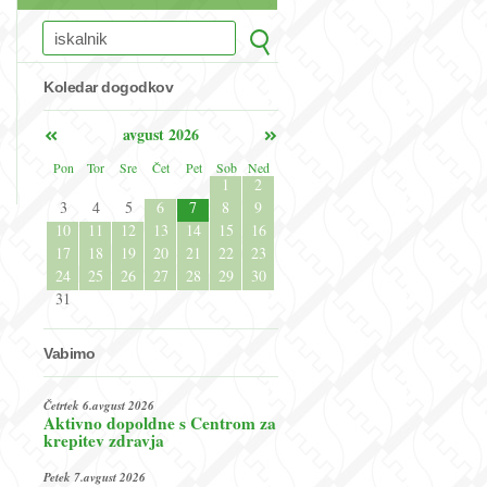
Koledar dogodkov
avgust 2026
Pon
Tor
Sre
Čet
Pet
Sob
Ned
1
2
3
4
5
6
7
8
9
10
11
12
13
14
15
16
17
18
19
20
21
22
23
24
25
26
27
28
29
30
31
Vabimo
Četrtek 6.avgust 2026
Aktivno dopoldne s Centrom za
krepitev zdravja
Petek 7.avgust 2026