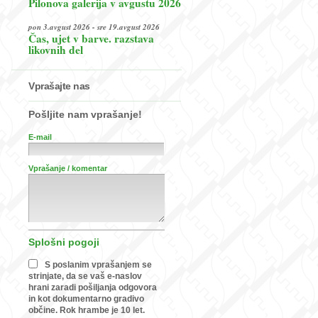
Pilonova galerija v avgustu 2026
pon 3.avgust 2026 - sre 19.avgust 2026
Čas, ujet v barve. razstava
likovnih del
Vprašajte nas
Pošljite nam vprašanje!
E-mail
Vprašanje / komentar
Splošni pogoji
S poslanim vprašanjem se
strinjate, da se vaš e-naslov
hrani zaradi pošiljanja odgovora
in kot dokumentarno gradivo
občine. Rok hrambe je 10 let.