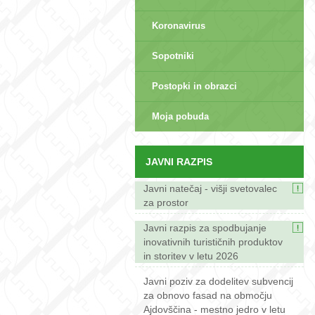
Koronavirus
Sopotniki
Postopki in obrazci
sep>
Moja pobuda
JAVNI RAZPIS
Javni natečaj - višji svetovalec
za prostor
Javni razpis za spodbujanje
inovativnih turističnih produktov
in storitev v letu 2026
Javni poziv za dodelitev subvencij
za obnovo fasad na območju
Ajdovščina - mestno jedro v letu