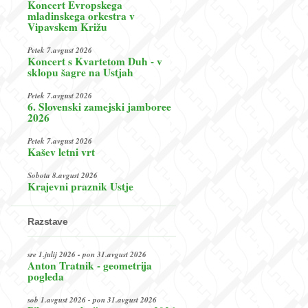
Koncert Evropskega
mladinskega orkestra v
Vipavskem Križu
Petek 7.avgust 2026
Koncert s Kvartetom Duh - v
sklopu šagre na Ustjah
Petek 7.avgust 2026
6. Slovenski zamejski jamboree
2026
Petek 7.avgust 2026
Kašev letni vrt
Sobota 8.avgust 2026
Krajevni praznik Ustje
Razstave
sre 1.julij 2026 - pon 31.avgust 2026
Anton Tratnik - geometrija
pogleda
sob 1.avgust 2026 - pon 31.avgust 2026