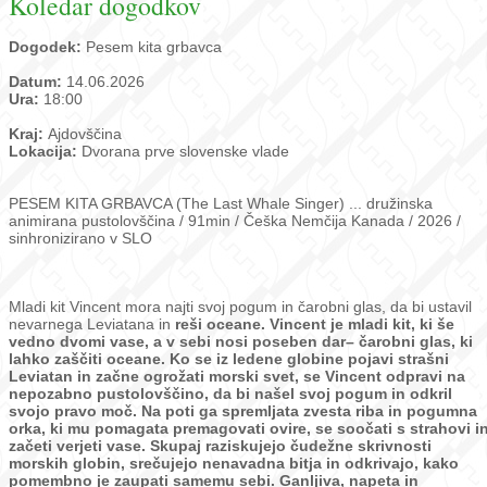
Koledar dogodkov
Dogodek:
Pesem kita grbavca
Datum:
14.06.2026
Ura:
18:00
Kraj:
Ajdovščina
Lokacija:
Dvorana prve slovenske vlade
PESEM KITA GRBAVCA (The Last Whale Singer) ... družinska
animirana pustolovščina / 91min / Češka Nemčija Kanada / 2026 /
sinhronizirano v SLO
Mladi kit Vincent mora najti svoj pogum in čarobni glas, da bi ustavil
nevarnega Leviatana in
reši oceane.
Vincent je mladi kit, ki še
vedno dvomi vase, a v sebi nosi poseben dar– čarobni glas, ki
lahko zaščiti oceane. Ko se iz ledene globine pojavi strašni
Leviatan in začne ogrožati morski
svet, se Vincent odpravi na
nepozabno pustolovščino, da bi našel svoj pogum in odkril
svojo
pravo moč. Na poti ga spremljata zvesta riba in pogumna
orka, ki mu pomagata
premagovati ovire, se soočati s strahovi i
začeti verjeti vase. Skupaj raziskujejo čudežne
skrivnosti
morskih globin, srečujejo nenavadna bitja in odkrivajo, kako
pomembno je
zaupati samemu sebi. Ganljiva, napeta in