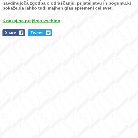
navdihujoča zgodba o odraščanju, prijateljstvu in
pogumu,ki
pokaže,da lahko tudi majhen glas spremeni cel svet.
< nazaj na prejšnjo vsebino
Share
Tweet