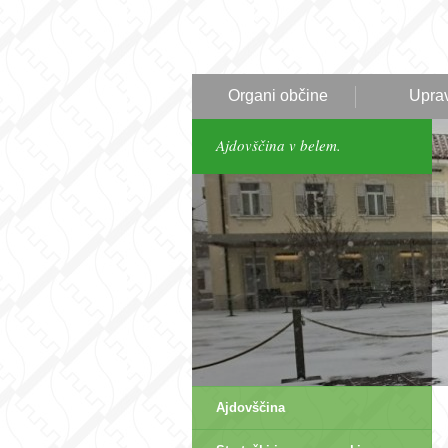
Organi občine
Upra
Ajdovščina v belem.
Ajdovščina