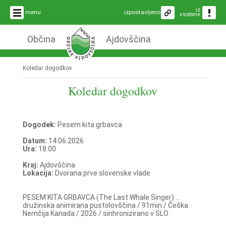
iz
menu
izpostavljeno
vsebine
Občina
Ajdovščina
Koledar dogodkov
Koledar dogodkov
Dogodek:
Pesem kita grbavca
Datum:
14.06.2026
Ura:
18:00
Kraj:
Ajdovščina
Lokacija:
Dvorana prve slovenske vlade
PESEM KITA GRBAVCA (The Last Whale Singer) ...
družinska animirana pustolovščina / 91min / Češka
Nemčija Kanada / 2026 / sinhronizirano v SLO