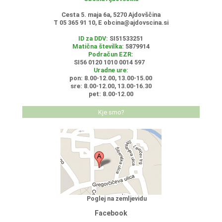
Cesta 5. maja 6a, 5270 Ajdovščina
T 05 365 91 10, E
obcina@ajdovscina.si
ID za DDV:
SI51533251
Matična številka:
5879914
Podračun EZR:
SI56 0120 1010 0014 597
Uradne ure:
pon: 8.00-12.00, 13.00-15.00
sre: 8.00-12.00, 13.00-16.30
pet: 8.00-12.00
Kje smo?
Poglej na zemljevidu
Facebook