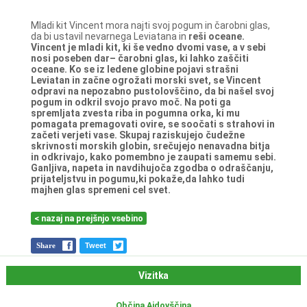
Mladi kit Vincent mora najti svoj pogum in čarobni glas,
da bi ustavil nevarnega Leviatana in
reši oceane.
Vincent je mladi kit, ki še vedno dvomi vase, a v sebi
nosi poseben dar– čarobni glas, ki
lahko zaščiti
oceane. Ko se iz ledene globine pojavi strašni
Leviatan in začne ogrožati morski
svet, se Vincent
odpravi na nepozabno pustolovščino, da bi našel svoj
pogum in odkril svojo
pravo moč. Na poti ga
spremljata zvesta riba in pogumna orka, ki mu
pomagata
premagovati ovire, se soočati s strahovi in
začeti verjeti vase. Skupaj raziskujejo čudežne
skrivnosti morskih globin, srečujejo nenavadna bitja
in odkrivajo, kako pomembno je
zaupati samemu sebi.
Ganljiva, napeta in navdihujoča zgodba o odraščanju,
prijateljstvu in
pogumu,ki pokaže,da lahko tudi
majhen glas spremeni cel svet.
< nazaj na prejšnjo vsebino
Share
Tweet
Vizitka
Občina Ajdovščina