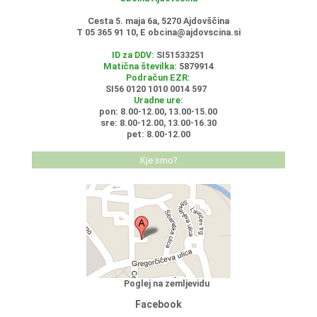
Cesta 5. maja 6a, 5270 Ajdovščina
T 05 365 91 10, E
obcina@ajdovscina.si
ID za DDV:
SI51533251
Matična številka:
5879914
Podračun EZR:
SI56 0120 1010 0014 597
Uradne ure:
pon: 8.00-12.00, 13.00-15.00
sre: 8.00-12.00, 13.00-16.30
pet: 8.00-12.00
Kje smo?
Poglej na zemljevidu
Facebook