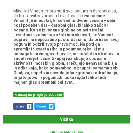
Mladi kit Vincent mora najti svoj pogum in čarobni glas,
da bi ustavil nevarnega Leviatana in
reši oceane.
Vincent je mladi kit, ki še vedno dvomi vase, a v sebi
nosi poseben dar– čarobni glas, ki
lahko zaščiti
oceane. Ko se iz ledene globine pojavi strašni
Leviatan in začne ogrožati morski
svet, se Vincent
odpravi na nepozabno pustolovščino, da bi našel svoj
pogum in odkril svojo
pravo moč. Na poti ga
spremljata zvesta riba in pogumna orka, ki mu
pomagata
premagovati ovire, se soočati s strahovi in
začeti verjeti vase. Skupaj raziskujejo čudežne
skrivnosti morskih globin, srečujejo nenavadna bitja
in odkrivajo, kako pomembno je
zaupati samemu sebi.
Ganljiva, napeta in navdihujoča zgodba o odraščanju,
prijateljstvu in
pogumu,ki pokaže,da lahko tudi
majhen glas spremeni cel svet.
< nazaj na prejšnjo vsebino
Share
Tweet
Vizitka
Občina Ajdovščina