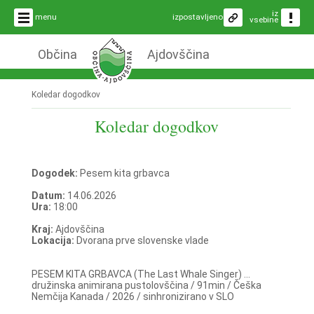
iz
menu
izpostavljeno
vsebine
Občina
Ajdovščina
Koledar dogodkov
Koledar dogodkov
Dogodek:
Pesem kita grbavca
Datum:
14.06.2026
Ura:
18:00
Kraj:
Ajdovščina
Lokacija:
Dvorana prve slovenske vlade
PESEM KITA GRBAVCA (The Last Whale Singer) ...
družinska animirana pustolovščina / 91min / Češka
Nemčija Kanada / 2026 / sinhronizirano v SLO