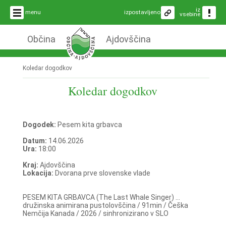
iz
menu
izpostavljeno
vsebine
Občina
Ajdovščina
Koledar dogodkov
Koledar dogodkov
Dogodek:
Pesem kita grbavca
Datum:
14.06.2026
Ura:
18:00
Kraj:
Ajdovščina
Lokacija:
Dvorana prve slovenske vlade
PESEM KITA GRBAVCA (The Last Whale Singer) ...
družinska animirana pustolovščina / 91min / Češka
Nemčija Kanada / 2026 / sinhronizirano v SLO