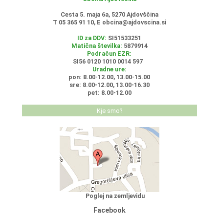
Cesta 5. maja 6a, 5270 Ajdovščina
T 05 365 91 10, E
obcina@ajdovscina.si
ID za DDV:
SI51533251
Matična številka:
5879914
Podračun EZR:
SI56 0120 1010 0014 597
Uradne ure:
pon: 8.00-12.00, 13.00-15.00
sre: 8.00-12.00, 13.00-16.30
pet: 8.00-12.00
Kje smo?
Poglej na zemljevidu
Facebook