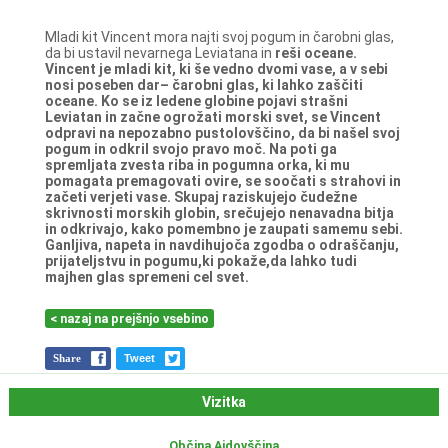
Mladi kit Vincent mora najti svoj pogum in čarobni glas,
da bi ustavil nevarnega Leviatana in
reši oceane.
Vincent je mladi kit, ki še vedno dvomi vase, a v sebi
nosi poseben dar– čarobni glas, ki
lahko zaščiti
oceane. Ko se iz ledene globine pojavi strašni
Leviatan in začne ogrožati morski
svet, se Vincent
odpravi na nepozabno pustolovščino, da bi našel svoj
pogum in odkril svojo
pravo moč. Na poti ga
spremljata zvesta riba in pogumna orka, ki mu
pomagata
premagovati ovire, se soočati s strahovi in
začeti verjeti vase. Skupaj raziskujejo čudežne
skrivnosti morskih globin, srečujejo nenavadna bitja
in odkrivajo, kako pomembno je
zaupati samemu sebi.
Ganljiva, napeta in navdihujoča zgodba o odraščanju,
prijateljstvu in
pogumu,ki pokaže,da lahko tudi
majhen glas spremeni cel svet.
< nazaj na prejšnjo vsebino
Share
Tweet
Vizitka
Občina Ajdovščina