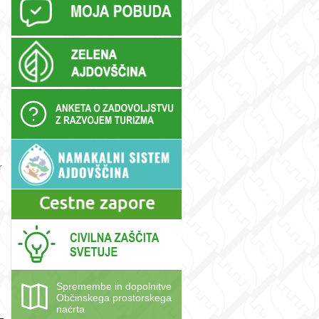
r
Spremembe in dopolnitve
Občinskega prostorskega
načrta