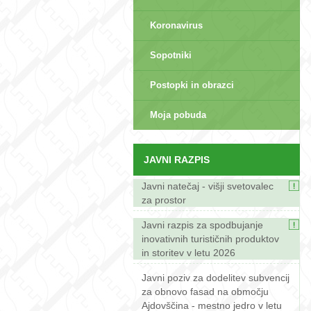
Koronavirus
Sopotniki
Postopki in obrazci
sep>
Moja pobuda
JAVNI RAZPIS
Javni natečaj - višji svetovalec
za prostor
Javni razpis za spodbujanje
inovativnih turističnih produktov
in storitev v letu 2026
Javni poziv za dodelitev subvencij
za obnovo fasad na območju
Ajdovščina - mestno jedro v letu