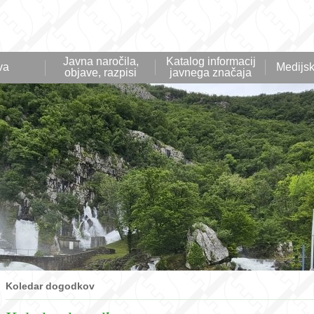
Javna naročila,
Katalog informacij
va
Medijsk
objave, razpisi
javnega značaja
Koledar dogodkov