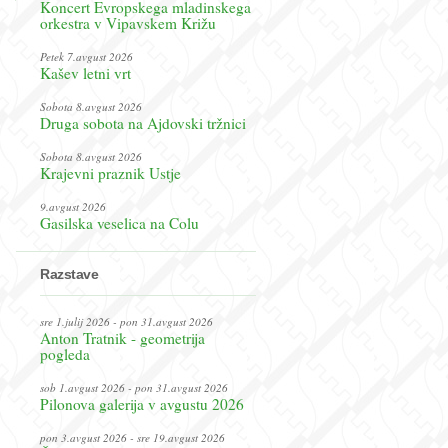
Koncert Evropskega mladinskega
orkestra v Vipavskem Križu
Petek 7.avgust 2026
Kašev letni vrt
Sobota 8.avgust 2026
Druga sobota na Ajdovski tržnici
Sobota 8.avgust 2026
Krajevni praznik Ustje
9.avgust 2026
Gasilska veselica na Colu
Razstave
sre 1.julij 2026 - pon 31.avgust 2026
Anton Tratnik - geometrija
pogleda
sob 1.avgust 2026 - pon 31.avgust 2026
Pilonova galerija v avgustu 2026
pon 3.avgust 2026 - sre 19.avgust 2026