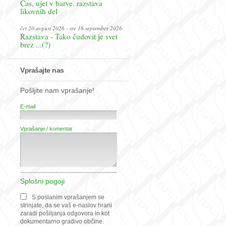
Čas, ujet v barve. razstava
likovnih del
čet 20.avgust 2026 - sre 16.september 2026
Razstava - Tako čudovit je svet
brez ...(?)
Vprašajte nas
Pošljite nam vprašanje!
E-mail
Vprašanje / komentar
Splošni pogoji
S poslanim vprašanjem se
strinjate, da se vaš e-naslov hrani
zaradi pošiljanja odgovora in kot
dokumentarno gradivo občine.