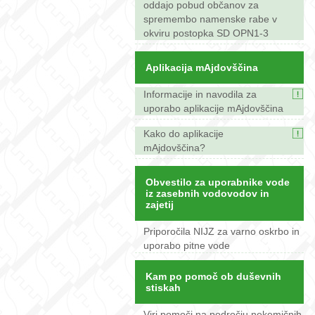
oddajo pobud občanov za
spremembo namenske rabe v
okviru postopka SD OPN1-3
Aplikacija mAjdovščina
Informacije in navodila za
uporabo aplikacije mAjdovščina
Kako do aplikacije
mAjdovščina?
Obvestilo za uporabnike vode
iz zasebnih vodovodov in
zajetij
Priporočila NIJZ za varno oskrbo in
uporabo pitne vode
Kam po pomoč ob duševnih
stiskah
Viri pomoči na področju nekemičnih