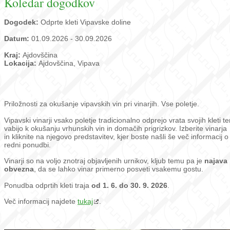
Koledar dogodkov
Dogodek:
Odprte kleti Vipavske doline
Datum:
01.09.2026 - 30.09.2026
Kraj:
Ajdovščina
Lokacija:
Ajdovščina, Vipava
Priložnosti za okušanje vipavskih vin pri vinarjih. Vse poletje.
Vipavski vinarji vsako poletje tradicionalno odprejo vrata svojih kleti te
vabijo k okušanju vrhunskih vin in domačih prigrizkov. Izberite vinarja
in kliknite na njegovo predstavitev, kjer boste našli še več informacij o
redni ponudbi.
Vinarji so na voljo znotraj objavljenih urnikov, kljub temu pa je
najava
obvezna
, da se lahko vinar primerno posveti vsakemu gostu.
Ponudba odprtih kleti traja
od 1. 6. do 30. 9. 2026
.
Več informacij najdete
tukaj
.