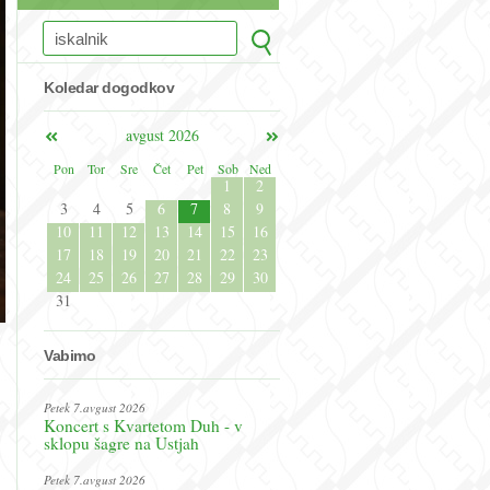
Koledar dogodkov
avgust 2026
Pon
Tor
Sre
Čet
Pet
Sob
Ned
1
2
3
4
5
6
7
8
9
10
11
12
13
14
15
16
17
18
19
20
21
22
23
24
25
26
27
28
29
30
31
Vabimo
Petek 7.avgust 2026
Koncert s Kvartetom Duh - v
sklopu šagre na Ustjah
Petek 7.avgust 2026