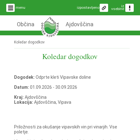
iz
menu
izpostavljeno
vsebine
Občina
Ajdovščina
Koledar dogodkov
Koledar dogodkov
Dogodek:
Odprte kleti Vipavske doline
Datum:
01.09.2026 - 30.09.2026
Kraj:
Ajdovščina
Lokacija:
Ajdovščina, Vipava
Priložnosti za okušanje vipavskih vin pri vinarjih. Vse
poletje.