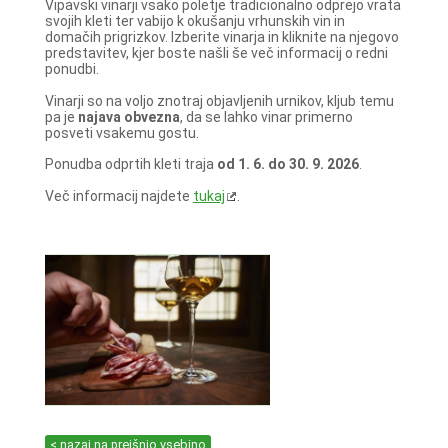
Vipavski vinarji vsako poletje tradicionalno odprejo vrata
svojih kleti ter vabijo k okušanju vrhunskih vin in
domačih prigrizkov. Izberite vinarja in kliknite na njegovo
predstavitev, kjer boste našli še več informacij o redni
ponudbi.
Vinarji so na voljo znotraj objavljenih urnikov, kljub temu
pa je
najava obvezna
, da se lahko vinar primerno
posveti vsakemu gostu.
Ponudba odprtih kleti traja
od 1. 6. do 30. 9. 2026
.
Več informacij najdete
tukaj
.
< nazaj na prejšnjo vsebino