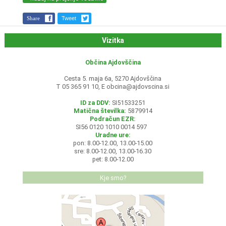
Share
Tweet
Vizitka
Občina Ajdovščina
Cesta 5. maja 6a, 5270 Ajdovščina
T 05 365 91 10, E
obcina@ajdovscina.si
ID za DDV:
SI51533251
Matična številka:
5879914
Podračun EZR:
SI56 0120 1010 0014 597
Uradne ure:
pon: 8.00-12.00, 13.00-15.00
sre: 8.00-12.00, 13.00-16.30
pet: 8.00-12.00
Kje smo?