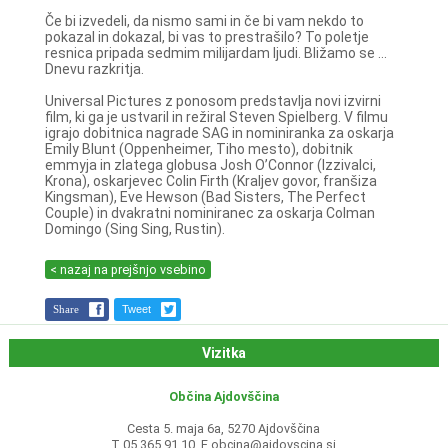
Če bi izvedeli, da nismo sami in če bi vam nekdo to
pokazal in dokazal, bi vas to prestrašilo? To poletje
resnica pripada sedmim milijardam ljudi. Bližamo se ...
Dnevu razkritja.
Universal Pictures z ponosom predstavlja novi izvirni
film, ki ga je ustvaril in režiral Steven Spielberg. V filmu
igrajo dobitnica nagrade SAG in nominiranka za oskarja
Emily Blunt (Oppenheimer, Tiho mesto), dobitnik
emmyja in zlatega globusa Josh O’Connor (Izzivalci,
Krona), oskarjevec Colin Firth (Kraljev govor, franšiza
Kingsman), Eve Hewson (Bad Sisters, The Perfect
Couple) in dvakratni nominiranec za oskarja Colman
Domingo (Sing Sing, Rustin).
< nazaj na prejšnjo vsebino
Share
Tweet
Vizitka
Občina Ajdovščina
Cesta 5. maja 6a, 5270 Ajdovščina
T 05 365 91 10, E
obcina@ajdovscina.si