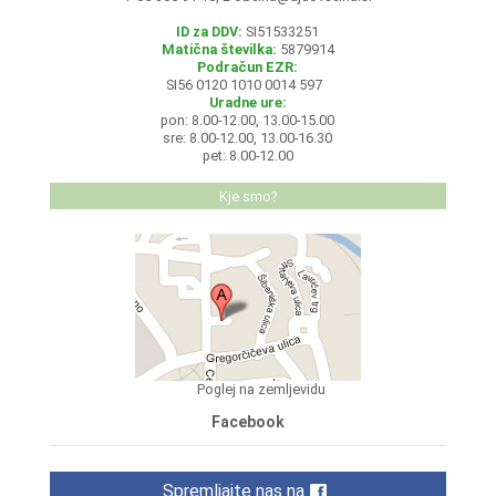
ID za DDV:
SI51533251
Matična številka:
5879914
Podračun EZR:
SI56 0120 1010 0014 597
Uradne ure:
pon: 8.00-12.00, 13.00-15.00
sre: 8.00-12.00, 13.00-16.30
pet: 8.00-12.00
Kje smo?
Poglej na zemljevidu
Facebook
Spremljajte nas na