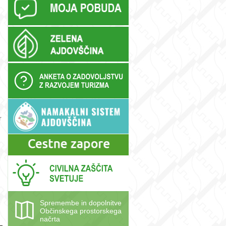
r
Spremembe in dopolnitve
Občinskega prostorskega
načrta