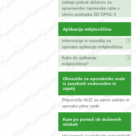
oddajo pobud občanov za
spremembo namenske rabe v
okviru postopka SD OPN1-3
Aplikacija mAjdovščina
Informacije in navodila za
uporabo aplikacije mAjdovščina
Kako do aplikacije
mAjdovščina?
Obvestilo za uporabnike vode
iz zasebnih vodovodov in
zajetij
Priporočila NIJZ za varno oskrbo in
uporabo pitne vode
Kam po pomoč ob duševnih
stiskah
Viri pomoči na področju nekemičnih