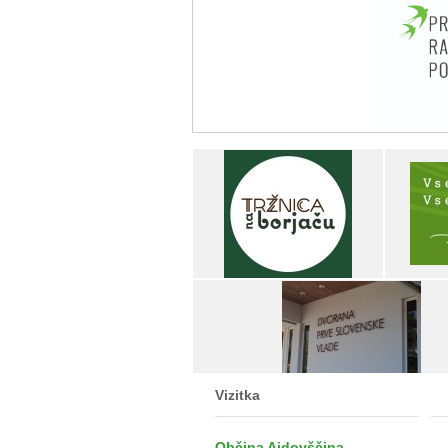
Vizitka
Občina Ajdovščina