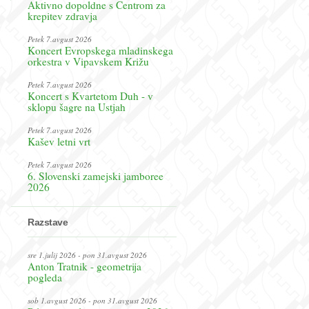
Aktivno dopoldne s Centrom za
krepitev zdravja
Petek 7.avgust 2026
Koncert Evropskega mladinskega
orkestra v Vipavskem Križu
Petek 7.avgust 2026
Koncert s Kvartetom Duh - v
sklopu šagre na Ustjah
Petek 7.avgust 2026
Kašev letni vrt
Petek 7.avgust 2026
6. Slovenski zamejski jamboree
2026
Razstave
sre 1.julij 2026 - pon 31.avgust 2026
Anton Tratnik - geometrija
pogleda
sob 1.avgust 2026 - pon 31.avgust 2026