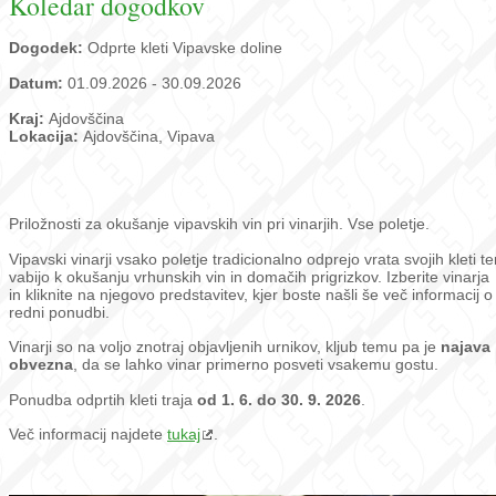
Koledar dogodkov
Dogodek:
Odprte kleti Vipavske doline
Datum:
01.09.2026 - 30.09.2026
Kraj:
Ajdovščina
Lokacija:
Ajdovščina, Vipava
Priložnosti za okušanje vipavskih vin pri vinarjih. Vse poletje.
Vipavski vinarji vsako poletje tradicionalno odprejo vrata svojih kleti te
vabijo k okušanju vrhunskih vin in domačih prigrizkov. Izberite vinarja
in kliknite na njegovo predstavitev, kjer boste našli še več informacij o
redni ponudbi.
Vinarji so na voljo znotraj objavljenih urnikov, kljub temu pa je
najava
obvezna
, da se lahko vinar primerno posveti vsakemu gostu.
Ponudba odprtih kleti traja
od 1. 6. do 30. 9. 2026
.
Več informacij najdete
tukaj
.