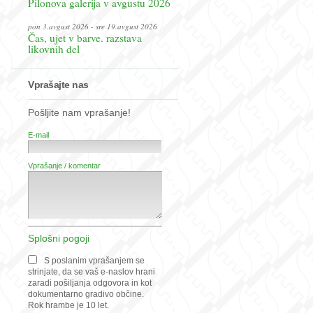
Pilonova galerija v avgustu 2026
pon 3.avgust 2026 - sre 19.avgust 2026
Čas, ujet v barve. razstava
likovnih del
Vprašajte nas
Pošljite nam vprašanje!
E-mail
Vprašanje / komentar
Splošni pogoji
S poslanim vprašanjem se
strinjate, da se vaš e-naslov hrani
zaradi pošiljanja odgovora in kot
dokumentarno gradivo občine.
Rok hrambe je 10 let.