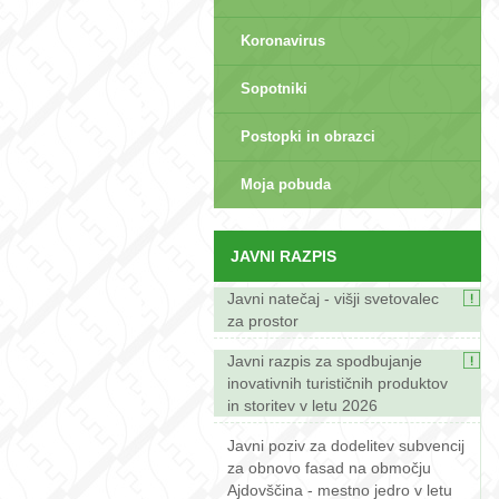
Koronavirus
Sopotniki
Postopki in obrazci
sep>
Moja pobuda
JAVNI RAZPIS
Javni natečaj - višji svetovalec
za prostor
Javni razpis za spodbujanje
inovativnih turističnih produktov
in storitev v letu 2026
Javni poziv za dodelitev subvencij
za obnovo fasad na območju
Ajdovščina - mestno jedro v letu