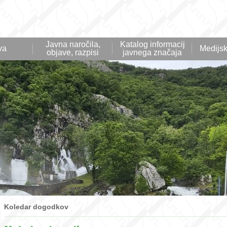
Javna naročila,
Katalog informacij
va
Medijsk
objave, razpisi
javnega značaja
Koledar dogodkov