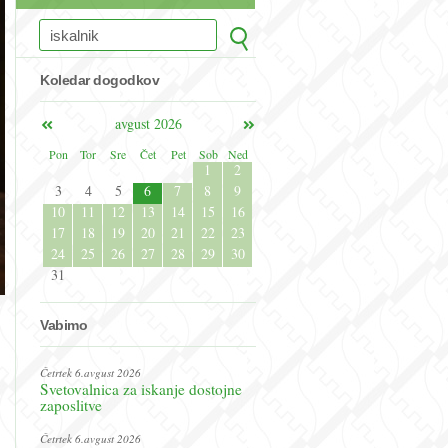
Koledar dogodkov
avgust 2026
Pon
Tor
Sre
Čet
Pet
Sob
Ned
1
2
3
4
5
6
7
8
9
10
11
12
13
14
15
16
17
18
19
20
21
22
23
24
25
26
27
28
29
30
31
Vabimo
Četrtek 6.avgust 2026
Svetovalnica za iskanje dostojne
zaposlitve
Četrtek 6.avgust 2026