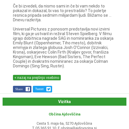
Če bi izvedeli, da nismo sami in če bi vam nekdo to
pokazal in dokazal, bi vas to prestrašilo? To poletje
resnica pripada sedmim milijardam ljudi. Bližamo se ...
Dnevu razkritja.
Universal Pictures z ponosom predstavlja novi izvirni
film, ki ga je ustvaril in režiral Steven Spielberg. V filmu
igrajo dobitnica nagrade SAG in nominiranka za oskarja
Emily Blunt (Oppenheimer, Tiho mesto), dobitnik
emmyja in zlatega globusa Josh O’Connor (Izzivalci,
Krona), oskarjevec Colin Firth (Kraljev govor, franšiza
Kingsman), Eve Hewson (Bad Sisters, The Perfect
Couple) in dvakratni nominiranec za oskarja Colman
Domingo (Sing Sing, Rustin).
< nazaj na prejšnjo vsebino
Share
Tweet
Vizitka
Občina Ajdovščina
Cesta 5. maja 6a, 5270 Ajdovščina
T 05 365 91 10, E
obcina@ajdovscina.si