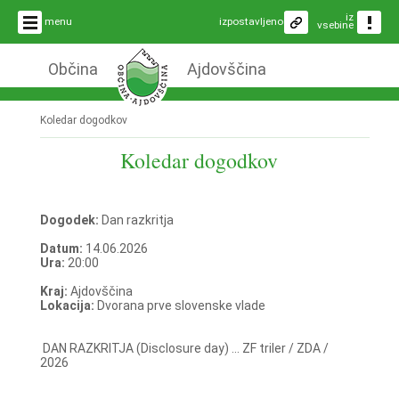
iz
menu
izpostavljeno
vsebine
Občina
Ajdovščina
Koledar dogodkov
Koledar dogodkov
Dogodek:
Dan razkritja
Datum:
14.06.2026
Ura:
20:00
Kraj:
Ajdovščina
Lokacija:
Dvorana prve slovenske vlade
DAN RAZKRITJA (Disclosure day) ... ZF triler / ZDA /
2026