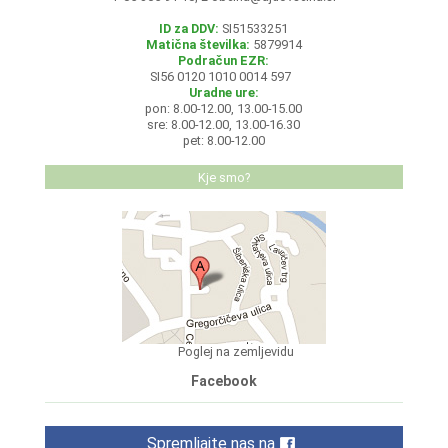
ID za DDV:
SI51533251
Matična številka:
5879914
Podračun EZR:
SI56 0120 1010 0014 597
Uradne ure:
pon: 8.00-12.00, 13.00-15.00
sre: 8.00-12.00, 13.00-16.30
pet: 8.00-12.00
Kje smo?
Poglej na zemljevidu
Facebook
Spremljajte nas na