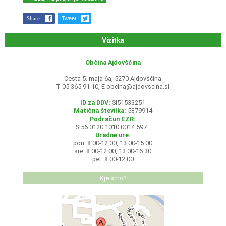
Share
Tweet
Vizitka
Občina Ajdovščina
Cesta 5. maja 6a, 5270 Ajdovščina
T 05 365 91 10, E
obcina@ajdovscina.si
ID za DDV:
SI51533251
Matična številka:
5879914
Podračun EZR:
SI56 0120 1010 0014 597
Uradne ure:
pon: 8.00-12.00, 13.00-15.00
sre: 8.00-12.00, 13.00-16.30
pet: 8.00-12.00
Kje smo?