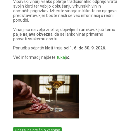
Vipavski vinarji vsako poletje tradicionalno odprejo vrata
svojih kleti ter vabijo k okušanju vrhunskih vin in
domačih prigrizkov. Izberite vinarja in kliknite na njegovo
predstavitev, kjer boste našli še več informacij o redni
ponudbi.
Vinarji so na voljo znotraj objavljenih urnikov, kljub temu
pa je
najava obvezna
, da se lahko vinar primerno
posveti vsakemu gostu.
Ponudba odprtih kleti traja
od 1. 6. do 30. 9. 2026
.
Več informacij najdete
tukaj
.
< nazaj na prejšnjo vsebino