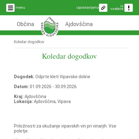
iz
menu
izpostavljeno
vsebine
Občina
Ajdovščina
Koledar dogodkov
Koledar dogodkov
Dogodek:
Odprte kleti Vipavske doline
Datum:
01.09.2026 - 30.09.2026
Kraj:
Ajdovščina
Lokacija:
Ajdovščina, Vipava
Priložnosti za okušanje vipavskih vin pri vinarjih. Vse
poletje.