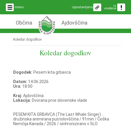
iz
menu
izpostavljeno
vsebine
Občina
Ajdovščina
Koledar dogodkov
Koledar dogodkov
Dogodek:
Pesem kita grbavca
Datum:
14.06.2026
Ura:
18:00
Kraj:
Ajdovščina
Lokacija:
Dvorana prve slovenske vlade
PESEM KITA GRBAVCA (The Last Whale Singer) ...
družinska animirana pustolovščina / 91min / Češka
Nemčija Kanada / 2026 / sinhronizirano v SLO