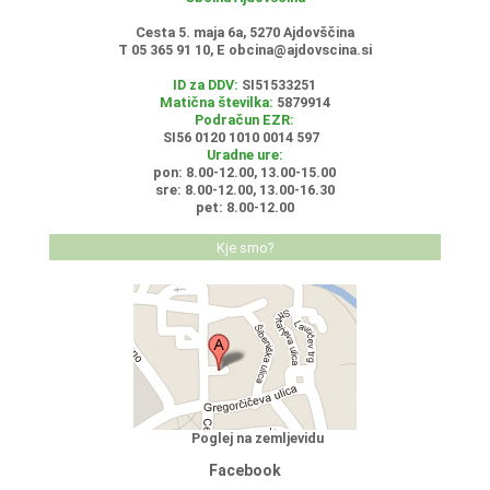
Cesta 5. maja 6a, 5270 Ajdovščina
T 05 365 91 10, E
obcina@ajdovscina.si
ID za DDV:
SI51533251
Matična številka:
5879914
Podračun EZR:
SI56 0120 1010 0014 597
Uradne ure:
pon: 8.00-12.00, 13.00-15.00
sre: 8.00-12.00, 13.00-16.30
pet: 8.00-12.00
Kje smo?
Poglej na zemljevidu
Facebook