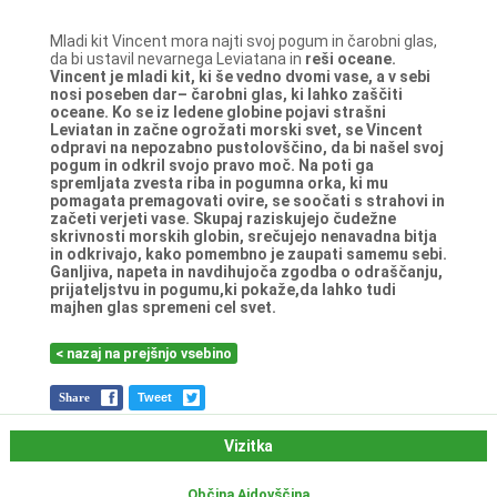
Mladi kit Vincent mora najti svoj pogum in čarobni glas,
da bi ustavil nevarnega Leviatana in
reši oceane.
Vincent je mladi kit, ki še vedno dvomi vase, a v sebi
nosi poseben dar– čarobni glas, ki
lahko zaščiti
oceane. Ko se iz ledene globine pojavi strašni
Leviatan in začne ogrožati morski
svet, se Vincent
odpravi na nepozabno pustolovščino, da bi našel svoj
pogum in odkril svojo
pravo moč. Na poti ga
spremljata zvesta riba in pogumna orka, ki mu
pomagata
premagovati ovire, se soočati s strahovi in
začeti verjeti vase. Skupaj raziskujejo čudežne
skrivnosti morskih globin, srečujejo nenavadna bitja
in odkrivajo, kako pomembno je
zaupati samemu sebi.
Ganljiva, napeta in navdihujoča zgodba o odraščanju,
prijateljstvu in
pogumu,ki pokaže,da lahko tudi
majhen glas spremeni cel svet.
< nazaj na prejšnjo vsebino
Share
Tweet
Vizitka
Občina Ajdovščina