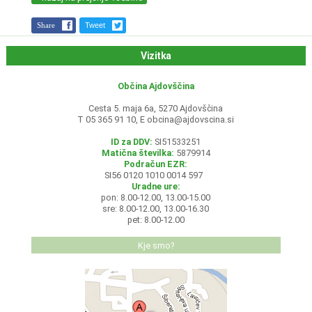
Share
Tweet
Vizitka
Občina Ajdovščina
Cesta 5. maja 6a, 5270 Ajdovščina
T 05 365 91 10, E
obcina@ajdovscina.si
ID za DDV:
SI51533251
Matična številka:
5879914
Podračun EZR:
SI56 0120 1010 0014 597
Uradne ure:
pon: 8.00-12.00, 13.00-15.00
sre: 8.00-12.00, 13.00-16.30
pet: 8.00-12.00
Kje smo?