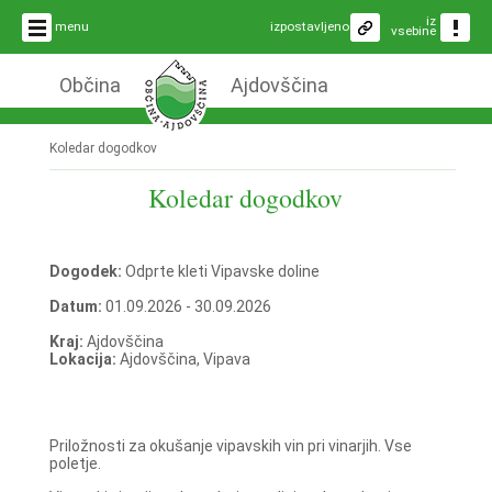
iz
menu
izpostavljeno
vsebine
Občina
Ajdovščina
Koledar dogodkov
Koledar dogodkov
Dogodek:
Odprte kleti Vipavske doline
Datum:
01.09.2026 - 30.09.2026
Kraj:
Ajdovščina
Lokacija:
Ajdovščina, Vipava
Priložnosti za okušanje vipavskih vin pri vinarjih. Vse
poletje.