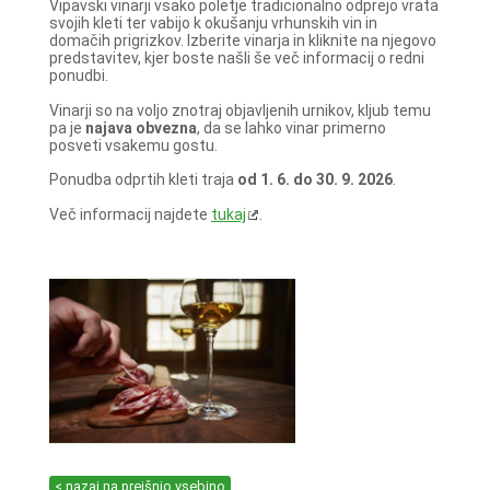
Vipavski vinarji vsako poletje tradicionalno odprejo vrata
svojih kleti ter vabijo k okušanju vrhunskih vin in
domačih prigrizkov. Izberite vinarja in kliknite na njegovo
predstavitev, kjer boste našli še več informacij o redni
ponudbi.
Vinarji so na voljo znotraj objavljenih urnikov, kljub temu
pa je
najava obvezna
, da se lahko vinar primerno
posveti vsakemu gostu.
Ponudba odprtih kleti traja
od 1. 6. do 30. 9. 2026
.
Več informacij najdete
tukaj
.
< nazaj na prejšnjo vsebino