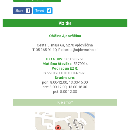
Share
Tweet
Vizitka
Občina Ajdovščina
Cesta 5. maja 6a, 5270 Ajdovščina
T 05 365 91 10, E
obcina@ajdovscina.si
ID za DDV:
SI51533251
Matična številka:
5879914
Podračun EZR:
SI56 0120 1010 0014 597
Uradne ure:
pon: 8.00-12.00, 13.00-15.00
sre: 8.00-12.00, 13.00-16.30
pet: 8.00-12.00
Kje smo?