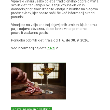
Vipavski vinarji vsako poletje tradicionalno odprejo vrata
svojih kleti ter vabijo k okušanju vrhunskih vin in
domačih prigrizkov. Izberite vinarja in kliknite na njegovo
predstavitev, kjer boste našli še več informacij o redni
ponudbi.
Vinarji so na voljo znotraj objavljenih urnikov, kljub temu
pa je
najava obvezna
, da se lahko vinar primerno
posveti vsakemu gostu.
Ponudba odprtih kleti traja
od 1. 6. do 30. 9. 2026
.
Več informacij najdete
tukaj
.
< nazaj na prejšnjo vsebino