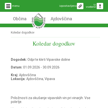
iz
menu
izpostavljeno
vsebine
Občina
Ajdovščina
Koledar dogodkov
Koledar dogodkov
Dogodek:
Odprte kleti Vipavske doline
Datum:
01.09.2026 - 30.09.2026
Kraj:
Ajdovščina
Lokacija:
Ajdovščina, Vipava
Priložnosti za okušanje vipavskih vin pri vinarjih. Vse
poletje.