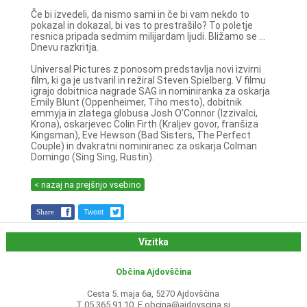
Če bi izvedeli, da nismo sami in če bi vam nekdo to
pokazal in dokazal, bi vas to prestrašilo? To poletje
resnica pripada sedmim milijardam ljudi. Bližamo se ...
Dnevu razkritja.
Universal Pictures z ponosom predstavlja novi izvirni
film, ki ga je ustvaril in režiral Steven Spielberg. V filmu
igrajo dobitnica nagrade SAG in nominiranka za oskarja
Emily Blunt (Oppenheimer, Tiho mesto), dobitnik
emmyja in zlatega globusa Josh O’Connor (Izzivalci,
Krona), oskarjevec Colin Firth (Kraljev govor, franšiza
Kingsman), Eve Hewson (Bad Sisters, The Perfect
Couple) in dvakratni nominiranec za oskarja Colman
Domingo (Sing Sing, Rustin).
< nazaj na prejšnjo vsebino
Share
Tweet
Vizitka
Občina Ajdovščina
Cesta 5. maja 6a, 5270 Ajdovščina
T 05 365 91 10, E
obcina@ajdovscina.si