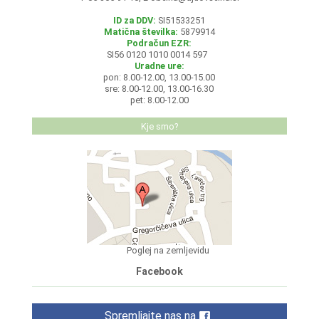
ID za DDV:
SI51533251
Matična številka:
5879914
Podračun EZR:
SI56 0120 1010 0014 597
Uradne ure:
pon: 8.00-12.00, 13.00-15.00
sre: 8.00-12.00, 13.00-16.30
pet: 8.00-12.00
Kje smo?
Poglej na zemljevidu
Facebook
Spremljajte nas na