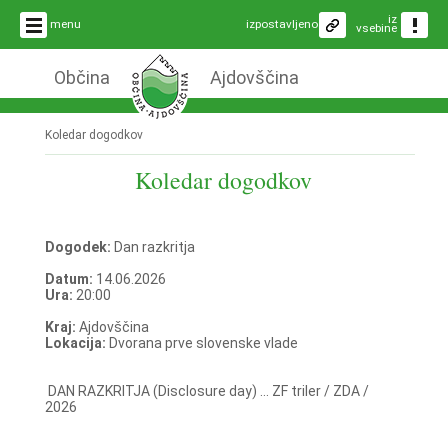
iz
menu
izpostavljeno
vsebine
Občina
Ajdovščina
Koledar dogodkov
Koledar dogodkov
Dogodek:
Dan razkritja
Datum:
14.06.2026
Ura:
20:00
Kraj:
Ajdovščina
Lokacija:
Dvorana prve slovenske vlade
DAN RAZKRITJA (Disclosure day) ... ZF triler / ZDA /
2026