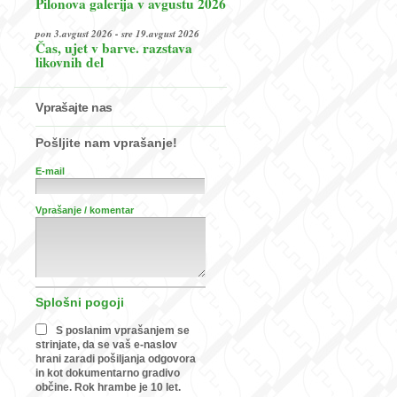
Pilonova galerija v avgustu 2026
pon 3.avgust 2026 - sre 19.avgust 2026
Čas, ujet v barve. razstava
likovnih del
Vprašajte nas
Pošljite nam vprašanje!
E-mail
Vprašanje / komentar
Splošni pogoji
S poslanim vprašanjem se
strinjate, da se vaš e-naslov
hrani zaradi pošiljanja odgovora
in kot dokumentarno gradivo
občine. Rok hrambe je 10 let.