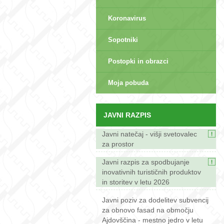
Koronavirus
Sopotniki
Postopki in obrazci
sep>
Moja pobuda
JAVNI RAZPIS
Javni natečaj - višji svetovalec
za prostor
Javni razpis za spodbujanje
inovativnih turističnih produktov
in storitev v letu 2026
Javni poziv za dodelitev subvencij
za obnovo fasad na območju
Ajdovščina - mestno jedro v letu