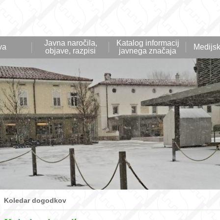
Javna naročila,
Katalog informacij
va
Medijsk
objave, razpisi
javnega značaja
Koledar dogodkov