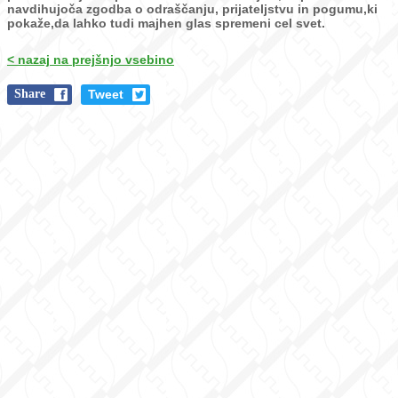
navdihujoča zgodba o odraščanju, prijateljstvu in
pogumu,ki
pokaže,da lahko tudi majhen glas spremeni cel svet.
< nazaj na prejšnjo vsebino
Share
Tweet