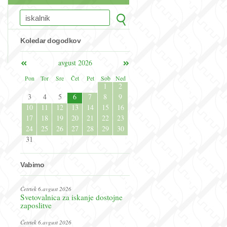
Koledar dogodkov
avgust 2026
Pon
Tor
Sre
Čet
Pet
Sob
Ned
1
2
3
4
5
6
7
8
9
10
11
12
13
14
15
16
17
18
19
20
21
22
23
24
25
26
27
28
29
30
31
Vabimo
Četrtek 6.avgust 2026
Svetovalnica za iskanje dostojne
zaposlitve
Četrtek 6.avgust 2026