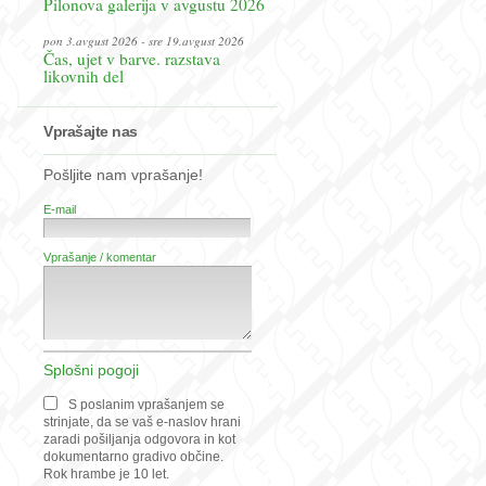
Pilonova galerija v avgustu 2026
pon 3.avgust 2026 - sre 19.avgust 2026
Čas, ujet v barve. razstava
likovnih del
Vprašajte nas
Pošljite nam vprašanje!
E-mail
Vprašanje / komentar
Splošni pogoji
S poslanim vprašanjem se
strinjate, da se vaš e-naslov hrani
zaradi pošiljanja odgovora in kot
dokumentarno gradivo občine.
Rok hrambe je 10 let.