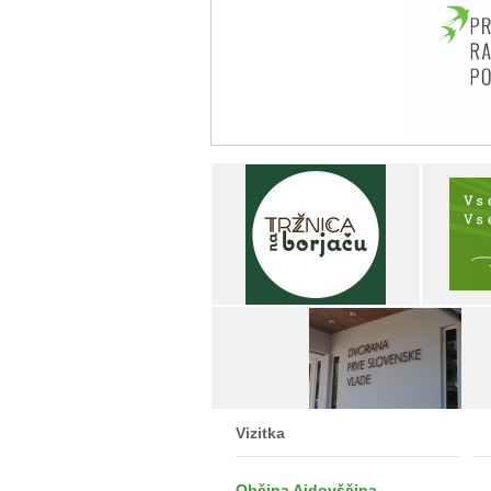
Vizitka
Občina Ajdovščina