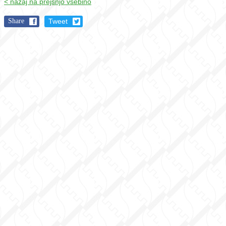
< nazaj na prejšnjo vsebino
Share
Tweet