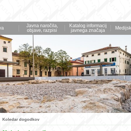
Javna naročila,
Katalog informacij
va
Medijsk
objave, razpisi
javnega značaja
Koledar dogodkov