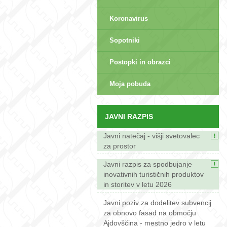
Koronavirus
Sopotniki
Postopki in obrazci
sep>
Moja pobuda
JAVNI RAZPIS
Javni natečaj - višji svetovalec
za prostor
Javni razpis za spodbujanje
inovativnih turističnih produktov
in storitev v letu 2026
Javni poziv za dodelitev subvencij
za obnovo fasad na območju
Ajdovščina - mestno jedro v letu