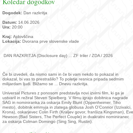
Koledar dogodkov
Dogodek:
Dan razkritja
Datum:
14.06.2026
Ura:
20:00
Kraj:
Ajdovščina
Lokacija:
Dvorana prve slovenske vlade
DAN RAZKRITJA (Disclosure day) ... ZF triler / ZDA / 2026
Če bi izvedeli, da nismo sami in če bi vam nekdo to pokazal in
dokazal, bi vas to prestrašilo? To poletje resnica pripada sedmim
milijardam ljudi. Bližamo se ... Dnevu razkritja.
Universal Pictures z ponosom predstavlja novi izvirni film, ki ga je
ustvaril in režiral Steven Spielberg. V filmu igrajo dobitnica nagrade
SAG in nominiranka za oskarja Emily Blunt (Oppenheimer, Tiho
mesto), dobitnik emmyja in zlatega globusa Josh O’Connor (Izzivalci,
Krona), oskarjevec Colin Firth (Kraljev govor, franšiza Kingsman), Ev
Hewson (Bad Sisters, The Perfect Couple) in dvakratni nominiranec
za oskarja Colman Domingo (Sing Sing, Rustin).