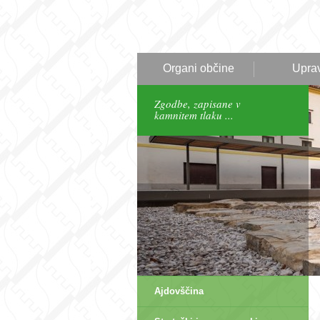
Organi občine
Upra
Zgodbe, zapisane v
kamnitem tlaku ...
Ajdovščina