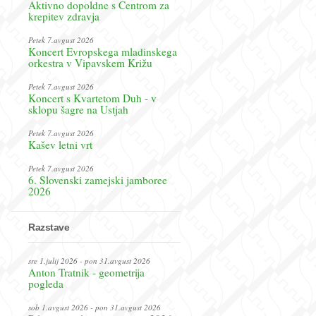
Aktivno dopoldne s Centrom za
krepitev zdravja
Petek 7.avgust 2026
Koncert Evropskega mladinskega
orkestra v Vipavskem Križu
Petek 7.avgust 2026
Koncert s Kvartetom Duh - v
sklopu šagre na Ustjah
Petek 7.avgust 2026
Kašev letni vrt
Petek 7.avgust 2026
6. Slovenski zamejski jamboree
2026
Razstave
sre 1.julij 2026 - pon 31.avgust 2026
Anton Tratnik - geometrija
pogleda
sob 1.avgust 2026 - pon 31.avgust 2026