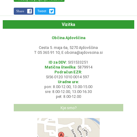
Share
Tweet
Vizitka
Občina Ajdovščina
Cesta 5. maja 6a, 5270 Ajdovščina
T 05 365 91 10, E
obcina@ajdovscina.si
ID za DDV:
SI51533251
Matična številka:
5879914
Podračun EZR:
SI56 0120 1010 0014 597
Uradne ure:
pon: 8.00-12.00, 13.00-15.00
sre: 8.00-12.00, 13.00-16.30
pet: 8.00-12.00
Kje smo?