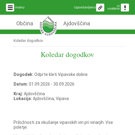
iz
menu
izpostavljeno
vsebine
Občina
Ajdovščina
Koledar dogodkov
Koledar dogodkov
Dogodek:
Odprte kleti Vipavske doline
Datum:
01.09.2026 - 30.09.2026
Kraj:
Ajdovščina
Lokacija:
Ajdovščina, Vipava
Priložnosti za okušanje vipavskih vin pri vinarjih. Vse
poletje.