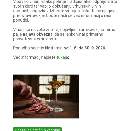
Vipavski vinarji vsako poletje tradicionalno odprejo vrata
svojih kleti ter vabijo k okušanju vrhunskih vin in
domačih prigrizkov. Izberite vinarja in kliknite na njegovo
predstavitev, kjer boste našli še več informacij o redni
ponudbi.
Vinarji so na voljo znotraj objavljenih urnikov, kljub temu
pa je
najava obvezna
, da se lahko vinar primerno
posveti vsakemu gostu.
Ponudba odprtih kleti traja
od 1. 6. do 30. 9. 2026
.
Več informacij najdete
tukaj
.
< nazaj na prejšnjo vsebino