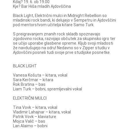
Kdaj? 19. 6. ob 19.00
Kje? Bar Hiša mladih Ajdovščina
Black Light, Električni mulci in Midnight Rebellion so
mladinski rock bandi, ki delujejo v Šempetru in Ajdovščini
pod mentorstvom učitelja kitare Samo Turk.
S preigravanjem znanih rock skladb spoznavajo
zgodovino rocka, razvijajo občutek za skupinsko igro ter
se učijo uporabe glasbene opreme. Kljub svoji mladosti
že navdušujejo na odru! Nedavno so v Zipper studiu v
Ajdovščini posneli tudi svoje prve studijske posnetke.
BLACK LIGHT
Vanesa Košuta – kitara, vokal
Sara Kerčmar – kitara
Rok Bratina – bas
Liam Turk – bobni, spremljevalni vokal
ELEKTRIČNI MULCI
Tina Vovk – kitara, vokal
Vladimir Lahajnar – kitara, vokal
Patrik Vovk – klaviature
Mojca Valič – bas
Lan Alaimo – bobni