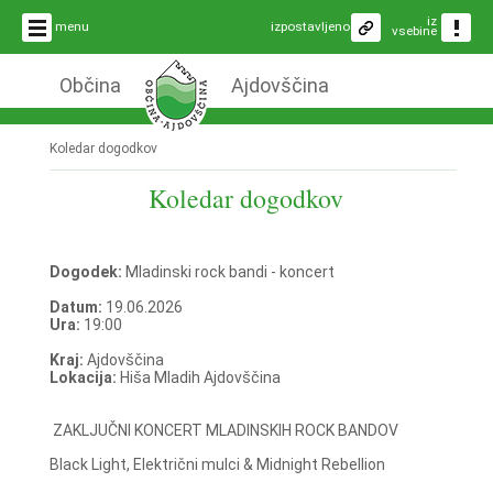
iz
menu
izpostavljeno
vsebine
Občina
Ajdovščina
Koledar dogodkov
Koledar dogodkov
Dogodek:
Mladinski rock bandi - koncert
Datum:
19.06.2026
Ura:
19:00
Kraj:
Ajdovščina
Lokacija:
Hiša Mladih Ajdovščina
ZAKLJUČNI KONCERT MLADINSKIH ROCK BANDOV
Black Light, Električni mulci & Midnight Rebellion