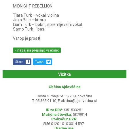
MIDNIGHT REBELLION
Tiara Turk – vokal, violina
Jaka Bajc – kitara
Liam Turk – bobni, spremljevalni vokal
Samo Turk – bas
Vstop je prost!
< nazaj na prejšnjo vsebino
Share
Tweet
Vizitka
Občina Ajdovščina
Cesta 5. maja 6a, 5270 Ajdovščina
T 05 365 91 10, E
obcina@ajdovscina.si
ID za DDV:
SI51533251
Matična številka:
5879914
Podračun EZR:
SI56 0120 1010 0014 597
Uradne ure: