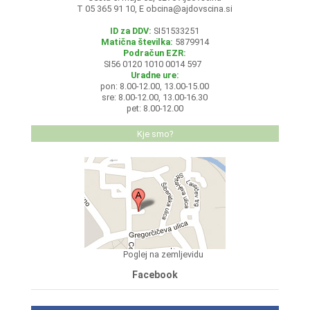
T 05 365 91 10, E
obcina@ajdovscina.si
ID za DDV:
SI51533251
Matična številka:
5879914
Podračun EZR:
SI56 0120 1010 0014 597
Uradne ure:
pon: 8.00-12.00, 13.00-15.00
sre: 8.00-12.00, 13.00-16.30
pet: 8.00-12.00
Kje smo?
Poglej na zemljevidu
Facebook