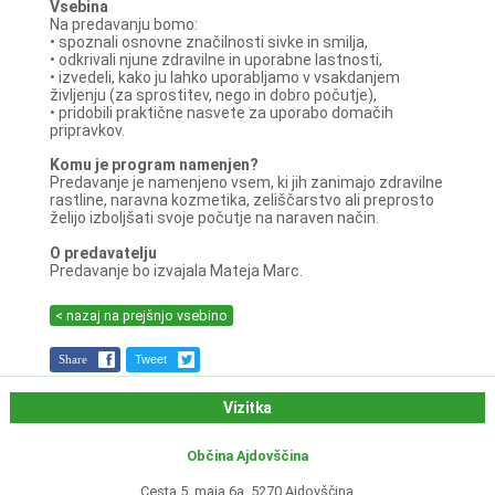
Vsebina
Na predavanju bomo:
• spoznali osnovne značilnosti sivke in smilja,
• odkrivali njune zdravilne in uporabne lastnosti,
• izvedeli, kako ju lahko uporabljamo v vsakdanjem
življenju (za sprostitev, nego in dobro počutje),
• pridobili praktične nasvete za uporabo domačih
pripravkov.
Komu je program namenjen?
Predavanje je namenjeno vsem, ki jih zanimajo zdravilne
rastline, naravna kozmetika, zeliščarstvo ali preprosto
želijo izboljšati svoje počutje na naraven način.
O predavatelju
Predavanje bo izvajala Mateja Marc.
< nazaj na prejšnjo vsebino
Share
Tweet
Vizitka
Občina Ajdovščina
Cesta 5. maja 6a, 5270 Ajdovščina