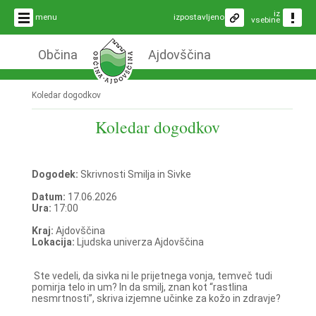
iz
menu
izpostavljeno
vsebine
Občina
Ajdovščina
Koledar dogodkov
Koledar dogodkov
Dogodek:
Skrivnosti Smilja in Sivke
Datum:
17.06.2026
Ura:
17:00
Kraj:
Ajdovščina
Lokacija:
Ljudska univerza Ajdovščina
Ste vedeli, da sivka ni le prijetnega vonja, temveč tudi
pomirja telo in um? In da smilj, znan kot “rastlina
nesmrtnosti”, skriva izjemne učinke za kožo in zdravje?