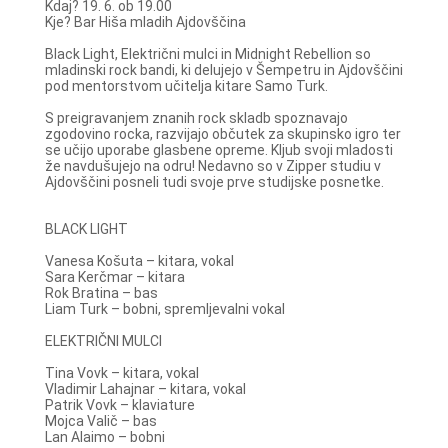
Kdaj? 19. 6. ob 19.00
Kje? Bar Hiša mladih Ajdovščina
Black Light, Električni mulci in Midnight Rebellion so
mladinski rock bandi, ki delujejo v Šempetru in Ajdovščini
pod mentorstvom učitelja kitare Samo Turk.
S preigravanjem znanih rock skladb spoznavajo
zgodovino rocka, razvijajo občutek za skupinsko igro ter
se učijo uporabe glasbene opreme. Kljub svoji mladosti
že navdušujejo na odru! Nedavno so v Zipper studiu v
Ajdovščini posneli tudi svoje prve studijske posnetke.
BLACK LIGHT
Vanesa Košuta – kitara, vokal
Sara Kerčmar – kitara
Rok Bratina – bas
Liam Turk – bobni, spremljevalni vokal
ELEKTRIČNI MULCI
Tina Vovk – kitara, vokal
Vladimir Lahajnar – kitara, vokal
Patrik Vovk – klaviature
Mojca Valič – bas
Lan Alaimo – bobni