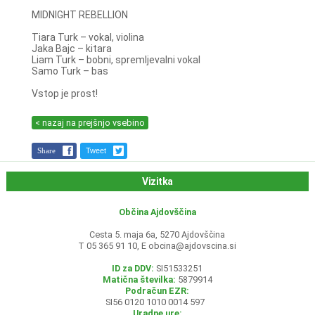
MIDNIGHT REBELLION
Tiara Turk – vokal, violina
Jaka Bajc – kitara
Liam Turk – bobni, spremljevalni vokal
Samo Turk – bas
Vstop je prost!
< nazaj na prejšnjo vsebino
Share
Tweet
Vizitka
Občina Ajdovščina
Cesta 5. maja 6a, 5270 Ajdovščina
T 05 365 91 10, E
obcina@ajdovscina.si
ID za DDV:
SI51533251
Matična številka:
5879914
Podračun EZR:
SI56 0120 1010 0014 597
Uradne ure: