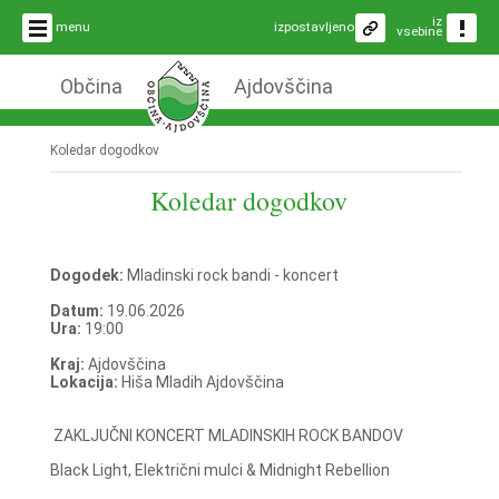
iz
menu
izpostavljeno
vsebine
Občina
Ajdovščina
Koledar dogodkov
Koledar dogodkov
Dogodek:
Mladinski rock bandi - koncert
Datum:
19.06.2026
Ura:
19:00
Kraj:
Ajdovščina
Lokacija:
Hiša Mladih Ajdovščina
ZAKLJUČNI KONCERT MLADINSKIH ROCK BANDOV
Black Light, Električni mulci & Midnight Rebellion