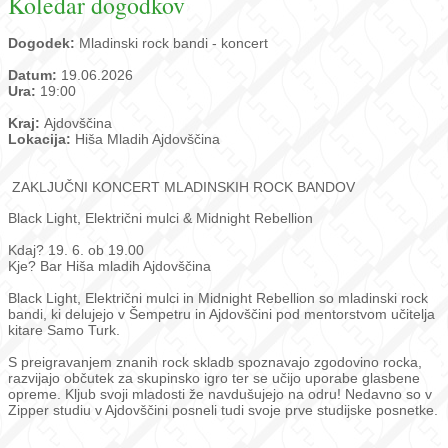
Koledar dogodkov
Dogodek:
Mladinski rock bandi - koncert
Datum:
19.06.2026
Ura:
19:00
Kraj:
Ajdovščina
Lokacija:
Hiša Mladih Ajdovščina
ZAKLJUČNI KONCERT MLADINSKIH ROCK BANDOV
Black Light, Električni mulci & Midnight Rebellion
Kdaj? 19. 6. ob 19.00
Kje? Bar Hiša mladih Ajdovščina
Black Light, Električni mulci in Midnight Rebellion so mladinski rock
bandi, ki delujejo v Šempetru in Ajdovščini pod mentorstvom učitelja
kitare Samo Turk.
S preigravanjem znanih rock skladb spoznavajo zgodovino rocka,
razvijajo občutek za skupinsko igro ter se učijo uporabe glasbene
opreme. Kljub svoji mladosti že navdušujejo na odru! Nedavno so v
Zipper studiu v Ajdovščini posneli tudi svoje prve studijske posnetke.