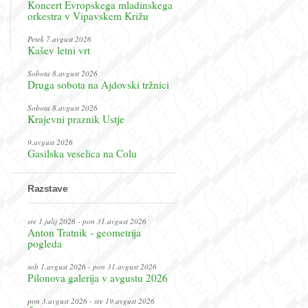
Koncert Evropskega mladinskega
orkestra v Vipavskem Križu
Petek 7.avgust 2026
Kašev letni vrt
Sobota 8.avgust 2026
Druga sobota na Ajdovski tržnici
Sobota 8.avgust 2026
Krajevni praznik Ustje
9.avgust 2026
Gasilska veselica na Colu
Razstave
sre 1.julij 2026 - pon 31.avgust 2026
Anton Tratnik - geometrija
pogleda
sob 1.avgust 2026 - pon 31.avgust 2026
Pilonova galerija v avgustu 2026
pon 3.avgust 2026 - sre 19.avgust 2026