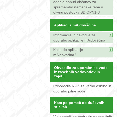
oddajo pobud občanov za
spremembo namenske rabe v
okviru postopka SD OPN1-3
Aplikacija mAjdovščina
Informacije in navodila za
uporabo aplikacije mAjdovščina
Kako do aplikacije
mAjdovščina?
Obvestilo za uporabnike vode
iz zasebnih vodovodov in
zajetij
Priporočila NIJZ za varno oskrbo in
uporabo pitne vode
Kam po pomoč ob duševnih
stiskah
Viri pomoči na področju nekemičnih