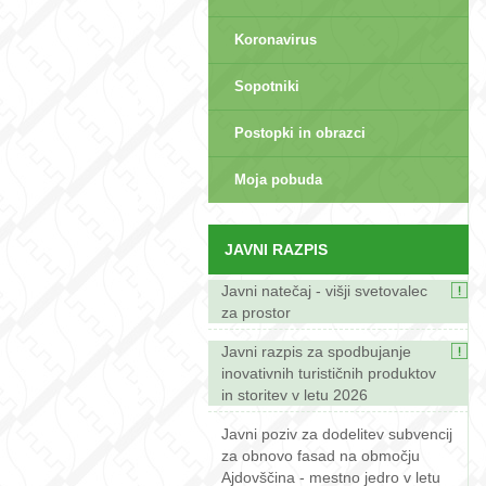
Koronavirus
Sopotniki
Postopki in obrazci
sep>
Moja pobuda
JAVNI RAZPIS
Javni natečaj - višji svetovalec
za prostor
Javni razpis za spodbujanje
inovativnih turističnih produktov
in storitev v letu 2026
Javni poziv za dodelitev subvencij
za obnovo fasad na območju
Ajdovščina - mestno jedro v letu