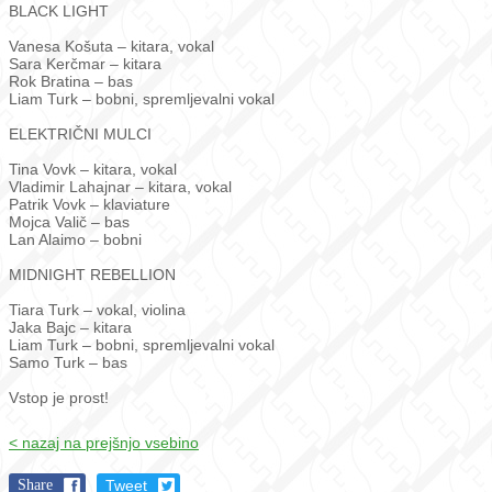
BLACK LIGHT
Vanesa Košuta – kitara, vokal
Sara Kerčmar – kitara
Rok Bratina – bas
Liam Turk – bobni, spremljevalni vokal
ELEKTRIČNI MULCI
Tina Vovk – kitara, vokal
Vladimir Lahajnar – kitara, vokal
Patrik Vovk – klaviature
Mojca Valič – bas
Lan Alaimo – bobni
MIDNIGHT REBELLION
Tiara Turk – vokal, violina
Jaka Bajc – kitara
Liam Turk – bobni, spremljevalni vokal
Samo Turk – bas
Vstop je prost!
< nazaj na prejšnjo vsebino
Share
Tweet