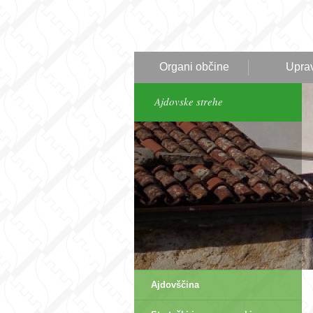
Organi občine
Upra
Ajdovske strehe
Ajdovščina