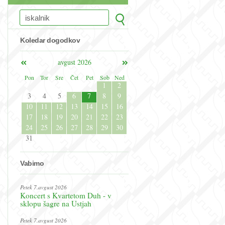
Koledar dogodkov
avgust 2026
Pon
Tor
Sre
Čet
Pet
Sob
Ned
1
2
3
4
5
6
7
8
9
10
11
12
13
14
15
16
17
18
19
20
21
22
23
24
25
26
27
28
29
30
31
Vabimo
Petek 7.avgust 2026
Koncert s Kvartetom Duh - v
sklopu šagre na Ustjah
Petek 7.avgust 2026