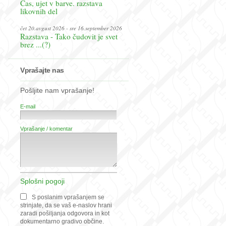
Čas, ujet v barve. razstava
likovnih del
čet 20.avgust 2026 - sre 16.september 2026
Razstava - Tako čudovit je svet
brez ...(?)
Vprašajte nas
Pošljite nam vprašanje!
E-mail
Vprašanje / komentar
Splošni pogoji
S poslanim vprašanjem se
strinjate, da se vaš e-naslov hrani
zaradi pošiljanja odgovora in kot
dokumentarno gradivo občine.