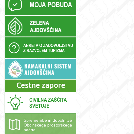
Spremembe in dopolnitve
Občinskega prostorskega
načrta