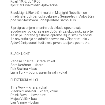
Kdaj? 19. 6. ob 19.00
Kje? Bar Hiša mladih Ajdovščina
Black Light, Električni mulci in Midnight Rebellion so
mladinski rock bandi, ki delujejo v Šempetru in Ajdovščini
pod mentorstvom učitelja kitare Samo Turk.
S preigravanjem znanih rock skladb spoznavajo
zgodovino rocka, razvijajo občutek za skupinsko igro ter
se učijo uporabe glasbene opreme. Kljub svoji mladosti
že navdušujejo na odru! Nedavno so v Zipper studiu v
Ajdovščini posneli tudi svoje prve studijske posnetke.
BLACK LIGHT
Vanesa Košuta – kitara, vokal
Sara Kerčmar – kitara
Rok Bratina – bas
Liam Turk – bobni, spremljevalni vokal
ELEKTRIČNI MULCI
Tina Vovk – kitara, vokal
Vladimir Lahajnar – kitara, vokal
Patrik Vovk – klaviature
Mojca Valič – bas
Lan Alaimo – bobni