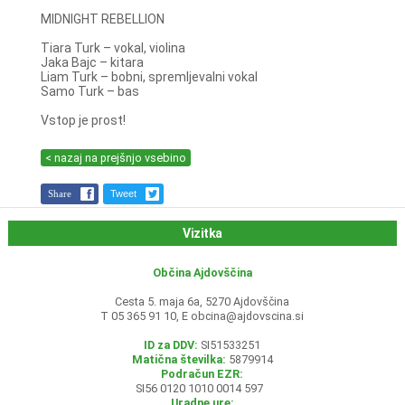
MIDNIGHT REBELLION
Tiara Turk – vokal, violina
Jaka Bajc – kitara
Liam Turk – bobni, spremljevalni vokal
Samo Turk – bas
Vstop je prost!
< nazaj na prejšnjo vsebino
Share
Tweet
Vizitka
Občina Ajdovščina
Cesta 5. maja 6a, 5270 Ajdovščina
T 05 365 91 10, E
obcina@ajdovscina.si
ID za DDV:
SI51533251
Matična številka:
5879914
Podračun EZR:
SI56 0120 1010 0014 597
Uradne ure: