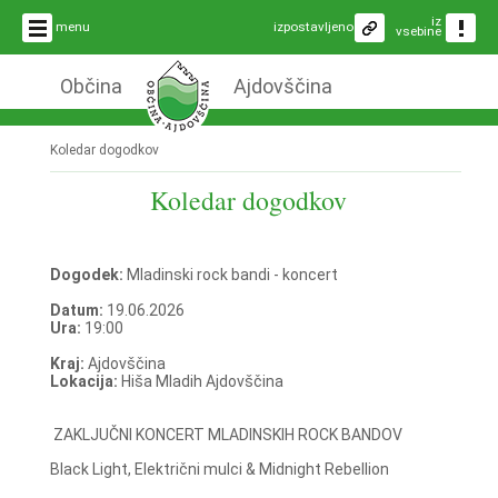
iz
menu
izpostavljeno
vsebine
Občina
Ajdovščina
Koledar dogodkov
Koledar dogodkov
Dogodek:
Mladinski rock bandi - koncert
Datum:
19.06.2026
Ura:
19:00
Kraj:
Ajdovščina
Lokacija:
Hiša Mladih Ajdovščina
ZAKLJUČNI KONCERT MLADINSKIH ROCK BANDOV
Black Light, Električni mulci & Midnight Rebellion