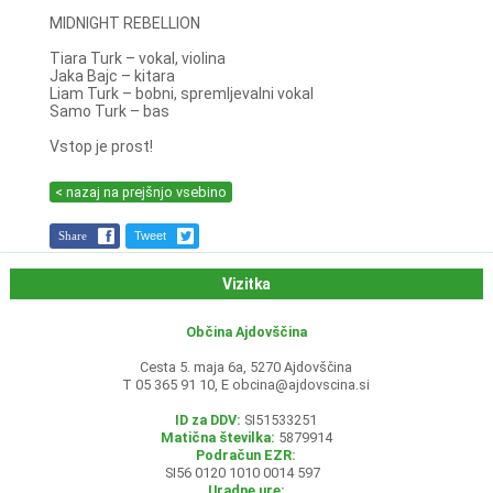
MIDNIGHT REBELLION
Tiara Turk – vokal, violina
Jaka Bajc – kitara
Liam Turk – bobni, spremljevalni vokal
Samo Turk – bas
Vstop je prost!
< nazaj na prejšnjo vsebino
Share
Tweet
Vizitka
Občina Ajdovščina
Cesta 5. maja 6a, 5270 Ajdovščina
T 05 365 91 10, E
obcina@ajdovscina.si
ID za DDV:
SI51533251
Matična številka:
5879914
Podračun EZR:
SI56 0120 1010 0014 597
Uradne ure: