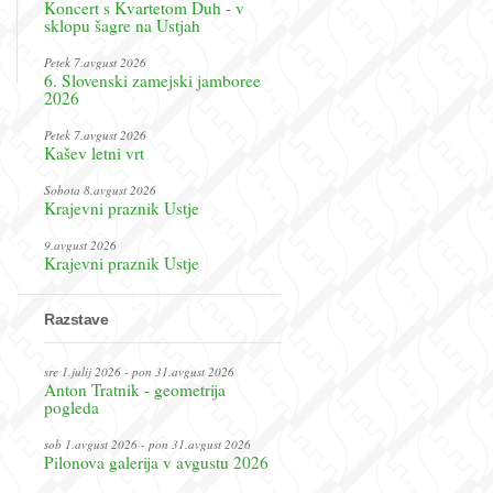
Koncert s Kvartetom Duh - v
sklopu šagre na Ustjah
Petek 7.avgust 2026
6. Slovenski zamejski jamboree
2026
Petek 7.avgust 2026
Kašev letni vrt
Sobota 8.avgust 2026
Krajevni praznik Ustje
9.avgust 2026
Krajevni praznik Ustje
Razstave
sre 1.julij 2026 - pon 31.avgust 2026
Anton Tratnik - geometrija
pogleda
sob 1.avgust 2026 - pon 31.avgust 2026
Pilonova galerija v avgustu 2026