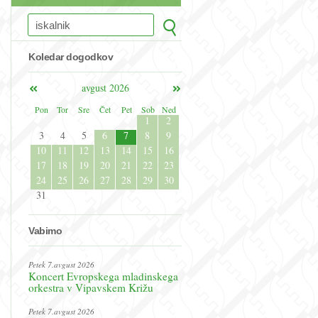
Koledar dogodkov
avgust 2026
Pon
Tor
Sre
Čet
Pet
Sob
Ned
1
2
3
4
5
6
7
8
9
10
11
12
13
14
15
16
17
18
19
20
21
22
23
24
25
26
27
28
29
30
31
Vabimo
Petek 7.avgust 2026
Koncert Evropskega mladinskega
orkestra v Vipavskem Križu
Petek 7.avgust 2026