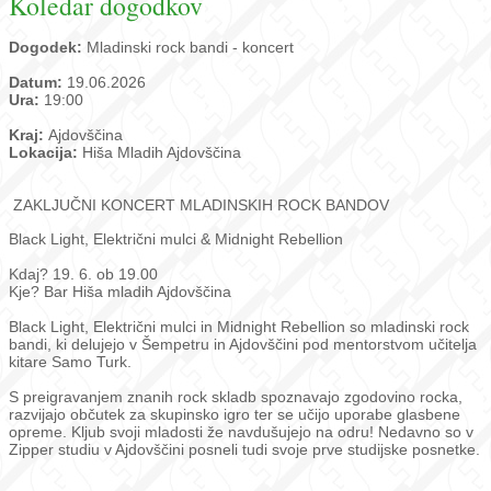
Koledar dogodkov
Dogodek:
Mladinski rock bandi - koncert
Datum:
19.06.2026
Ura:
19:00
Kraj:
Ajdovščina
Lokacija:
Hiša Mladih Ajdovščina
ZAKLJUČNI KONCERT MLADINSKIH ROCK BANDOV
Black Light, Električni mulci & Midnight Rebellion
Kdaj? 19. 6. ob 19.00
Kje? Bar Hiša mladih Ajdovščina
Black Light, Električni mulci in Midnight Rebellion so mladinski rock
bandi, ki delujejo v Šempetru in Ajdovščini pod mentorstvom učitelja
kitare Samo Turk.
S preigravanjem znanih rock skladb spoznavajo zgodovino rocka,
razvijajo občutek za skupinsko igro ter se učijo uporabe glasbene
opreme. Kljub svoji mladosti že navdušujejo na odru! Nedavno so v
Zipper studiu v Ajdovščini posneli tudi svoje prve studijske posnetke.