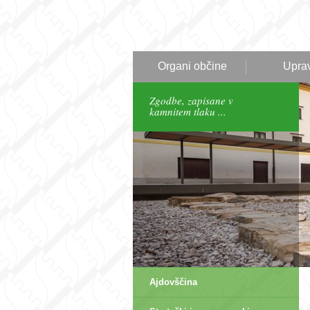
Organi občine
Upra
Zgodbe, zapisane v
kamnitem tlaku ...
Ajdovščina