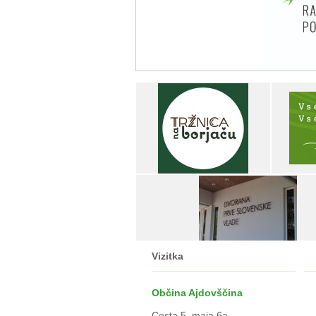
Vizitka
Občina Ajdovščina
Cesta 5. maja 6a