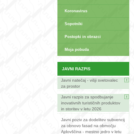
Koronavirus
Sopotniki
Postopki in obrazci
sep>
Moja pobuda
JAVNI RAZPIS
Javni natečaj - višji svetovalec
za prostor
Javni razpis za spodbujanje
inovativnih turističnih produktov
in storitev v letu 2026
Javni poziv za dodelitev subvencij
za obnovo fasad na območju
Ajdovščina - mestno jedro v letu