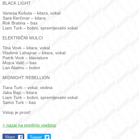
BLACK LIGHT
Vanesa Košuta – kitara, vokal
Sara Kerčmar – kitara
Rok Bratina – bas
Liam Turk – bobni, spremljevalni vokal
ELEKTRIČNI MULCI
Tina Vovk – kitara, vokal
Vladimir Lahajnar – kitara, vokal
Patrik Vovk – klaviature
Mojca Valič – bas
Lan Alaimo – bobni
MIDNIGHT REBELLION
Tiara Turk – vokal, violina
Jaka Bajc – kitara
Liam Turk – bobni, spremljevalni vokal
Samo Turk – bas
Vstop je prost!
< nazaj na prejšnjo vsebino
Share
Tweet