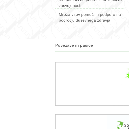
zasvojenosti
Mreža virov pomoči in podpore na
področju duševnega zdravja
Povezave in pasice