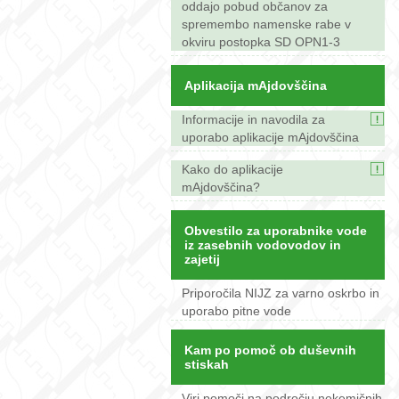
oddajo pobud občanov za
spremembo namenske rabe v
okviru postopka SD OPN1-3
Aplikacija mAjdovščina
Informacije in navodila za
uporabo aplikacije mAjdovščina
Kako do aplikacije
mAjdovščina?
Obvestilo za uporabnike vode
iz zasebnih vodovodov in
zajetij
Priporočila NIJZ za varno oskrbo in
uporabo pitne vode
Kam po pomoč ob duševnih
stiskah
Viri pomoči na področju nekemičnih