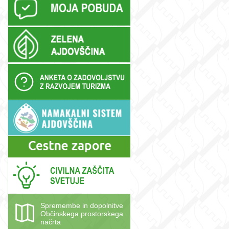
Spremembe in dopolnitve
Občinskega prostorskega
načrta