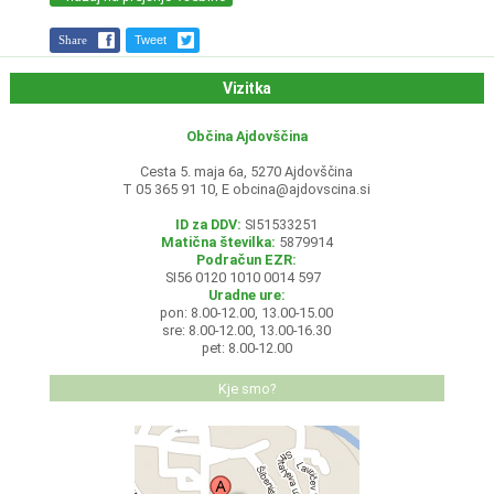
Share
Tweet
Vizitka
Občina Ajdovščina
Cesta 5. maja 6a, 5270 Ajdovščina
T 05 365 91 10, E
obcina@ajdovscina.si
ID za DDV:
SI51533251
Matična številka:
5879914
Podračun EZR:
SI56 0120 1010 0014 597
Uradne ure:
pon: 8.00-12.00, 13.00-15.00
sre: 8.00-12.00, 13.00-16.30
pet: 8.00-12.00
Kje smo?