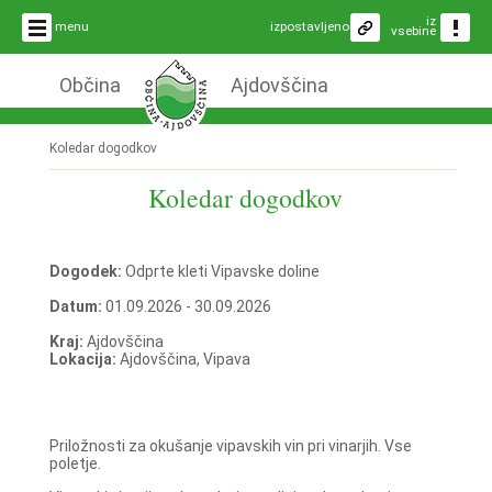
iz
menu
izpostavljeno
vsebine
Občina
Ajdovščina
Koledar dogodkov
Koledar dogodkov
Dogodek:
Odprte kleti Vipavske doline
Datum:
01.09.2026 - 30.09.2026
Kraj:
Ajdovščina
Lokacija:
Ajdovščina, Vipava
Priložnosti za okušanje vipavskih vin pri vinarjih. Vse
poletje.