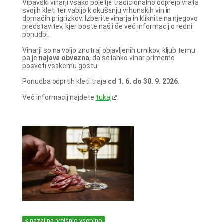
Vipavski vinarji vsako poletje tradicionalno odprejo vrata
svojih kleti ter vabijo k okušanju vrhunskih vin in
domačih prigrizkov. Izberite vinarja in kliknite na njegovo
predstavitev, kjer boste našli še več informacij o redni
ponudbi.
Vinarji so na voljo znotraj objavljenih urnikov, kljub temu
pa je
najava obvezna
, da se lahko vinar primerno
posveti vsakemu gostu.
Ponudba odprtih kleti traja
od 1. 6. do 30. 9. 2026
.
Več informacij najdete
tukaj
.
< nazaj na prejšnjo vsebino