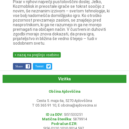
Pixar v njihovi največji pustolovščini doslej. Jelko,
Kozmoblisk in preostale igrače se tokrat soočijo z
novim, še neznanim izzivom – svetom tehnologije, ki
vse bolj nadomešča domišljijsko igro. Ko otroško
pozornost prevzamejo zasloni, se znajdejo pred
nasprotnikom, ki ga ne razumejo in ga ne morejo
premagati na običajen način. V čustveni in duhoviti
zgodbi morajo znova dokazati, da prava igra,
prijateljstvo in bližina še vedno štejejo – tudi v
sodobnem svetu.
< nazaj na prejšnjo vsebino
Share
Tweet
Vizitka
Občina Ajdovščina
Cesta 5. maja 6a, 5270 Ajdovščina
T 05 365 91 10, E
obcina@ajdovscina.si
ID za DDV:
SI51533251
Matična številka:
5879914
Podračun EZR:
SI56 0120 1010 0014 597