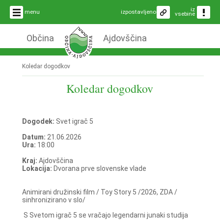
iz
menu
izpostavljeno
vsebine
Občina
Ajdovščina
Koledar dogodkov
Koledar dogodkov
Dogodek:
Svet igrač 5
Datum:
21.06.2026
Ura:
18:00
Kraj:
Ajdovščina
Lokacija:
Dvorana prve slovenske vlade
Animirani družinski film / Toy Story 5 /2026, ZDA /
sinhronizirano v slo/
S Svetom igrač 5 se vračajo legendarni junaki studija