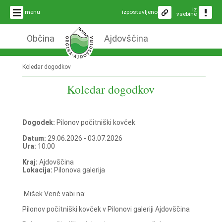
iz
menu
izpostavljeno
vsebine
Občina
Ajdovščina
Koledar dogodkov
Koledar dogodkov
Dogodek:
Pilonov počitniški kovček
Datum:
29.06.2026 - 03.07.2026
Ura:
10:00
Kraj:
Ajdovščina
Lokacija:
Pilonova galerija
Mišek Venč vabi na:
Pilonov počitniški kovček v Pilonovi galeriji Ajdovščina