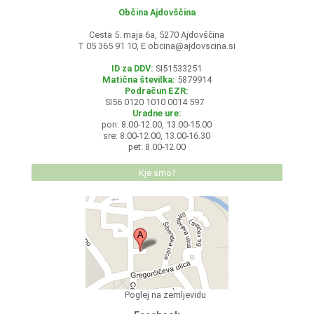
Občina Ajdovščina
Cesta 5. maja 6a, 5270 Ajdovščina
T 05 365 91 10, E
obcina@ajdovscina.si
ID za DDV:
SI51533251
Matična številka:
5879914
Podračun EZR:
SI56 0120 1010 0014 597
Uradne ure:
pon: 8.00-12.00, 13.00-15.00
sre: 8.00-12.00, 13.00-16.30
pet: 8.00-12.00
Kje smo?
Poglej na zemljevidu