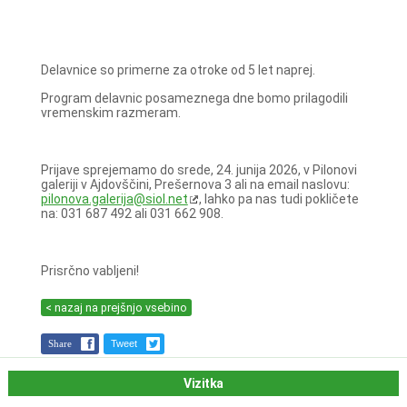
Delavnice so primerne za otroke od 5 let naprej.
Program delavnic posameznega dne bomo prilagodili
vremenskim razmeram.
Prijave sprejemamo do srede, 24. junija 2026, v Pilonovi
galeriji v Ajdovščini, Prešernova 3 ali na email naslovu:
pilonova.galerija@siol.net
, lahko pa nas tudi pokličete
na: 031 687 492 ali 031 662 908.
Prisrčno vabljeni!
< nazaj na prejšnjo vsebino
Share
Tweet
Vizitka