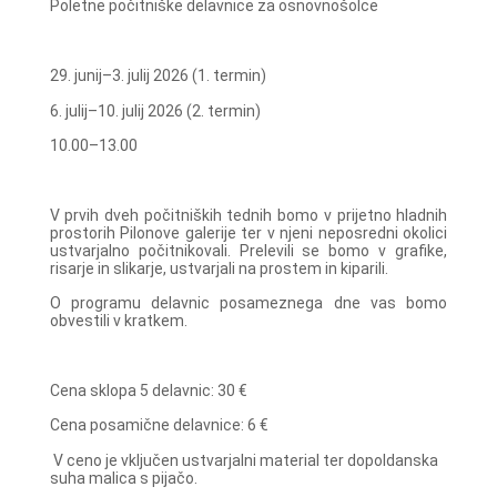
Poletne počitniške delavnice za osnovnošolce
29. junij–3. julij 2026 (1. termin)
6. julij–10. julij 2026 (2. termin)
10.00–13.00
V prvih dveh počitniških tednih bomo v prijetno hladnih
prostorih Pilonove galerije ter v njeni neposredni okolici
ustvarjalno počitnikovali. Prelevili se bomo v grafike,
risarje in slikarje, ustvarjali na prostem in kiparili.
O programu delavnic posameznega dne vas bomo
obvestili v kratkem.
Cena sklopa 5 delavnic: 30 €
Cena posamične delavnice: 6 €
V ceno je vključen ustvarjalni material ter dopoldanska
suha malica s pijačo.